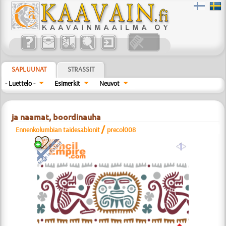
SAPLUUNAT
STRASSIT
- Luettelo -
Esimerkit
Neuvot
ja naamat, boordinauha
/
Ennenkolumbian taidesablonit
precol008
a