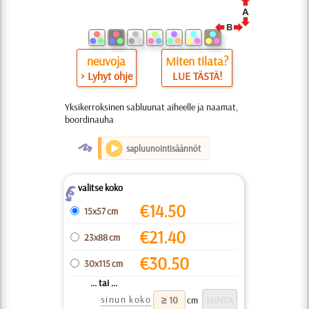
neuvoja
Miten tilata?
> Lyhyt ohje
LUE TÄSTÄ!
Yksikerroksinen sabluunat aiheelle ja naamat,
boordinauha
O
sapluunointisäännöt
valitse koko
Z
€
14.50
15x57 cm
€
21.40
23x88 cm
€
30.50
30x115 cm
... tai ...
sinun koko
cm