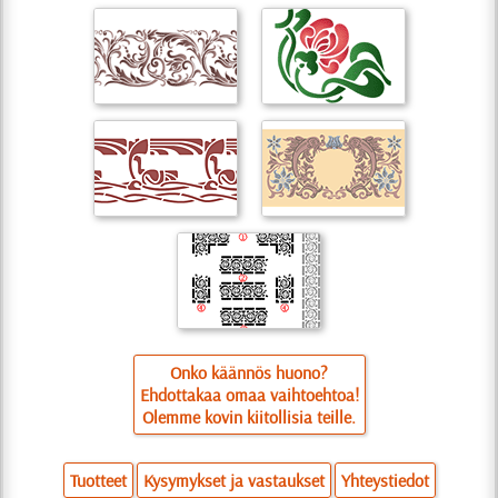
Onko käännös huono?
Ehdottakaa omaa vaihtoehtoa!
Olemme kovin kiitollisia teille.
Tuotteet
Kysymykset ja vastaukset
Yhteystiedot