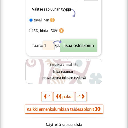
Valitse sapluunan tyyppi
Y
tavallinen
3D, hinta +30%
X
määrä:
kpl.
Sopivat mallit:
Inka-naamari
istuva apina inkojen tyylissä
-1
palaa
+1
Kaikki ennenkolumbian taidesablonit
Näytteitä sabluunoista