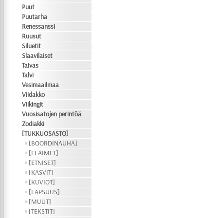
Puut
Puutarha
Renessanssi
Ruusut
Siluetit
Slaavilaiset
Taivas
Talvi
Vesimaailmaa
Viidakko
Viikingit
Vuosisatojen perintöä
Zodiakki
[TUKKUOSASTO]
[BOORDINAUHA]
[ELÄIMET]
[ETNISET]
[KASVIT]
[KUVIOT]
[LAPSUUS]
[MUUT]
[TEKSTIT]