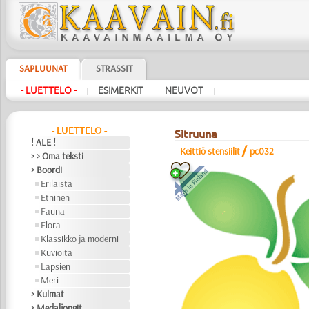
SAPLUUNAT
STRASSIT
- LUETTELO -
ESIMERKIT
NEUVOT
|
|
|
- LUETTELO -
Sitruuna
! ALE !
/
Keittiö stensiilit
pc032
> > Oma teksti
> Boordi
Erilaista
Etninen
Fauna
Flora
Klassikko ja moderni
Kuvioita
Lapsien
Meri
> Kulmat
> Medaljongit