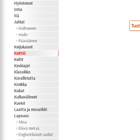
Hyönteiset
Intia
Itä
Juhlat
Tuot
Halloween
Joulu
Pääsiäinen
Keijukaiset
Keittiö
Keltit
Keskiajat
Klassikko
Koralliriutta
Kreikka
Kukat
Kulkuvälineet
Kuviot
Laatta ja mosaiikki
Lapsuus
Alisa
Elävä metsä
Englantilaiset sadut