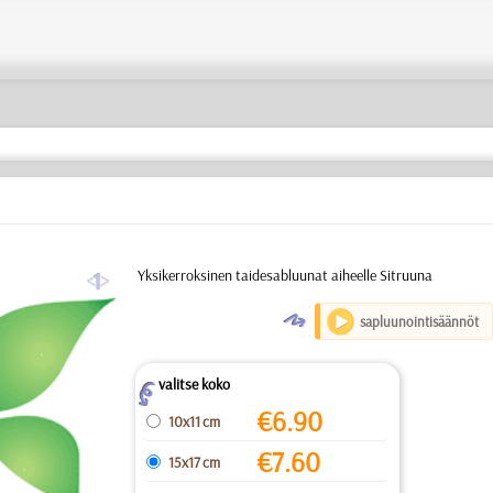
a
Yksikerroksinen taidesabluunat aiheelle Sitruuna
O
sapluunointisäännöt
valitse koko
Z
€
6.90
10x11 cm
€
7.60
15x17 cm