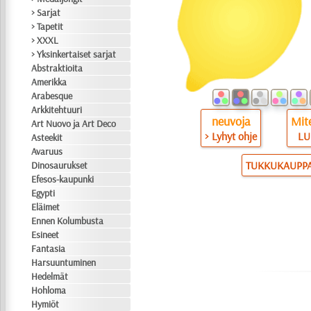
> Sarjat
> Tapetit
> XXXL
> Yksinkertaiset sarjat
Abstraktioita
Amerikka
Arabesque
Arkkitehtuuri
neuvoja
Mite
Art Nuovo ja Art Deco
> Lyhyt ohje
LU
Asteekit
Avaruus
TUKKUKAUPP
Dinosaurukset
Efesos-kaupunki
Egypti
Eläimet
Ennen Kolumbusta
Esineet
Fantasia
Harsuuntuminen
Hedelmät
Hohloma
Hymiöt