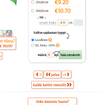
€
9.20
25x28 cm
€
10.70
30x34 cm
... tai ...
sinun koko
cm
Valitse sapluunan tyyppi
Y
tavallinen
n tilata?
3D, hinta +30%
E TÄSTÄ!
X
määrä:
kpl.
A
-1
palaa
+1
Kaikki keittiö stensiilit
Onko käännös huono?