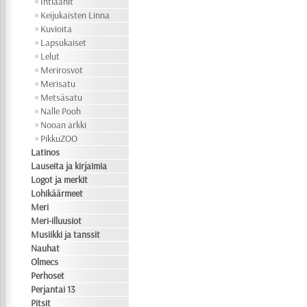
Intiaanit
Keijukaisten Linna
Kuvioita
Lapsukaiset
Lelut
Merirosvot
Merisatu
Metsäsatu
Nalle Pooh
Nooan arkki
PikkuZOO
Latinos
Lauseita ja kirjaimia
Logot ja merkit
Lohikäärmeet
Meri
Meri-illuusiot
Musiikki ja tanssit
Nauhat
Olmecs
Perhoset
Perjantai 13
Pitsit