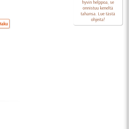
hyvin helppoa, se
onnistuu keneltä
tahansa. Lue tästä
ohjeita!
Haku