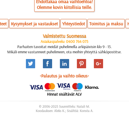
Ehdottakaa omaa vaihtoehtoa!
Olemme kovin kiitollisia teille.
teet
Kysymykset ja vastaukset
Yhteystiedot
Toimitus ja maksu
Valmistettu Suomessa
Asiakaspalvelu: 0400 764 075
Parhaiten tavoitat meidät puhelimella arkipäivisin klo 9 - 15.
Mikäli emme vastanneet puhelimeen, ota meihin yhteyttä sähköpostitse.
•Palautus ja vaihto oikeus•
Hinnat sisältävät ALV
© 2006-2025 Suunnittelu: Natali M.
Koodauksen: Aleks K.; Sisältöä: Konsta A.