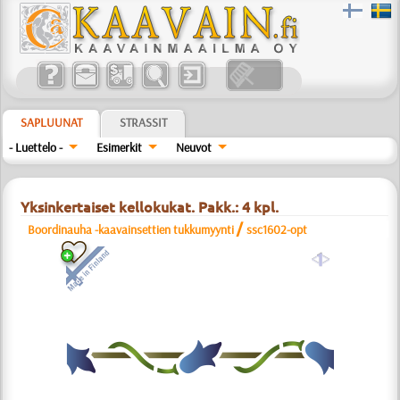
SAPLUUNAT
STRASSIT
- Luettelo -
Esimerkit
Neuvot
Yksinkertaiset kellokukat. Pakk.: 4 kpl.
/
Boordinauha -kaavainsettien tukkumyynti
ssc1602-opt
a