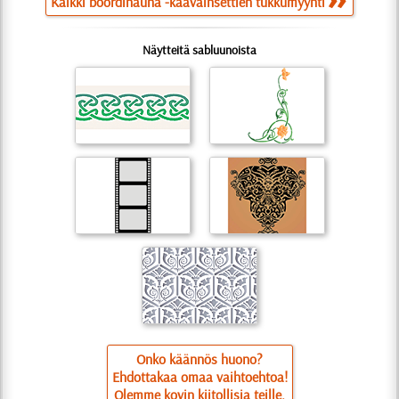
Kaikki boordinauha -kaavainsettien tukkumyynti
Näytteitä sabluunoista
Onko käännös huono?
Ehdottakaa omaa vaihtoehtoa!
Olemme kovin kiitollisia teille.