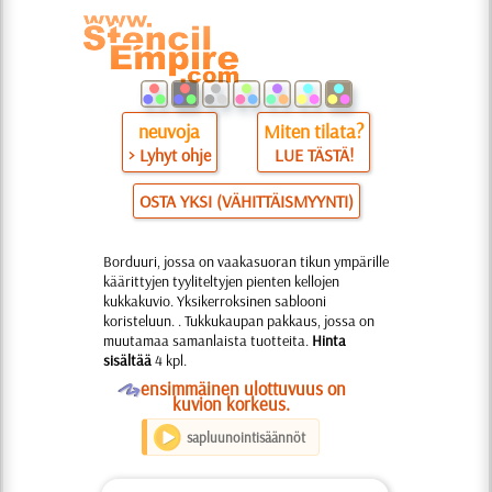
neuvoja
Miten tilata?
> Lyhyt ohje
LUE TÄSTÄ!
OSTA YKSI (VÄHITTÄISMYYNTI)
Borduuri, jossa on vaakasuoran tikun ympärille
käärittyjen tyyliteltyjen pienten kellojen
kukkakuvio. Yksikerroksinen sablooni
koristeluun. . Tukkukaupan pakkaus, jossa on
muutamaa samanlaista tuotteita.
Hinta
sisältää
4 kpl.
O
ensimmäinen ulottuvuus on
kuvion korkeus.
sapluunointisäännöt