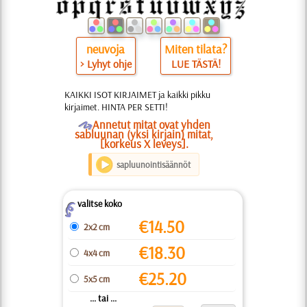
neuvoja
Miten tilata?
> Lyhyt ohje
LUE TÄSTÄ!
KAIKKI ISOT KIRJAIMET ja kaikki pikku
kirjaimet. HINTA PER SETTI!
O
Annetut mitat ovat yhden
sabluunan (yksi kirjain) mitat,
[korkeus X leveys].
sapluunointisäännöt
valitse koko
Z
€
14.50
2x2 cm
€
18.30
4x4 cm
€
25.20
5x5 cm
... tai ...