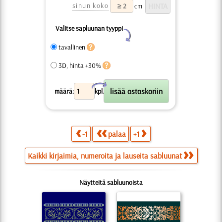
sinun koko
cm
Valitse sapluunan tyyppi
Y
tavallinen
3D, hinta +30%
X
määrä:
kpl.
-1
palaa
+1
Kaikki kirjaimia, numeroita ja lauseita sabluunat
Näytteitä sabluunoista