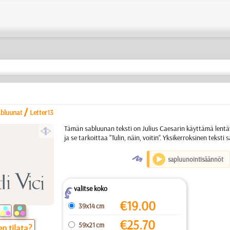
/
abluunat
Letter13
a
Tämän sabluunan teksti on Julius Caesarin käyttämä lentävä
ja se tarkoittaa "Tulin, näin, voitin". Yksikerroksinen teksti 
O
sapluunointisäännöt
valitse koko
Z
€
19.00
39x14 cm
€
25.70
59x21 cm
n tilata?