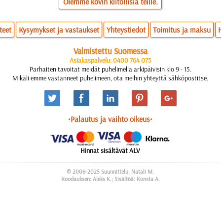
Olemme kovin kiitollisia teille.
teet
Kysymykset ja vastaukset
Yhteystiedot
Toimitus ja maksu
Valmistettu Suomessa
Asiakaspalvelu: 0400 764 075
Parhaiten tavoitat meidät puhelimella arkipäivisin klo 9 - 15.
Mikäli emme vastanneet puhelimeen, ota meihin yhteyttä sähköpostitse.
•Palautus ja vaihto oikeus•
Hinnat sisältävät ALV
© 2006-2025 Suunnittelu: Natali M.
Koodauksen: Aleks K.; Sisältöä: Konsta A.