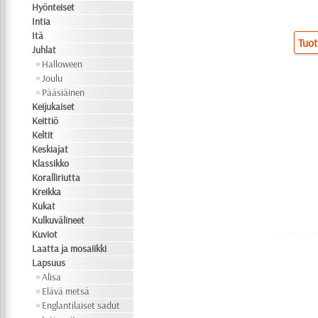
Hyönteiset
Intia
Itä
Tuot
Juhlat
Halloween
Joulu
Pääsiäinen
Keijukaiset
Keittiö
Keltit
Keskiajat
Klassikko
Koralliriutta
Kreikka
Kukat
Kulkuvälineet
Kuviot
Laatta ja mosaiikki
Lapsuus
Alisa
Elävä metsä
Englantilaiset sadut