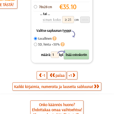
E TÄSTÄ!
€
35.10
78x28 cm
... tai ...
sinun koko
cm
Valitse sapluunan tyyppi
Y
tavallinen
3D, hinta +30%
X
määrä:
kpl.
-1
palaa
+1
Kaikki kirjaimia, numeroita ja lauseita sabluunat
Onko käännös huono?
Ehdottakaa omaa vaihtoehtoa!