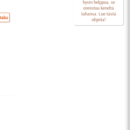
hyvin helppoa, se
onnistuu keneltä
tahansa. Lue tästä
Haku
ohjeita!