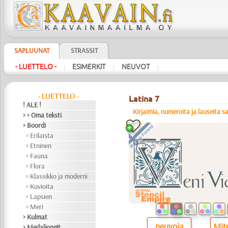
SAPLUUNAT
STRASSIT
- LUETTELO -
ESIMERKIT
NEUVOT
|
|
|
- LUETTELO -
Latina 7
! ALE !
Kirjaimia, numeroita ja lauseita s
> > Oma teksti
> Boordi
Erilaista
Etninen
Fauna
Flora
Klassikko ja moderni
Kuvioita
Lapsien
Meri
> Kulmat
neuvoja
Mite
> Medaljongit