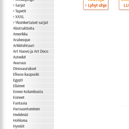
> Lyhyt ohje
LU
> Sarjat
> Tapetit
> XXXL
> Yksinkertaiset sarjat
Abstraktioita
Amerikka
Arabesque
Arkkitehtuuri
Art Nuovo ja Art Deco
Asteekit
Avaruus
Dinosaurukset
Efesos-kaupunki
Egypti
Eläimet
Ennen Kolumbusta
Esineet
Fantasia
Harsuuntuminen
Hedelmät
Hohloma
Hymiöt