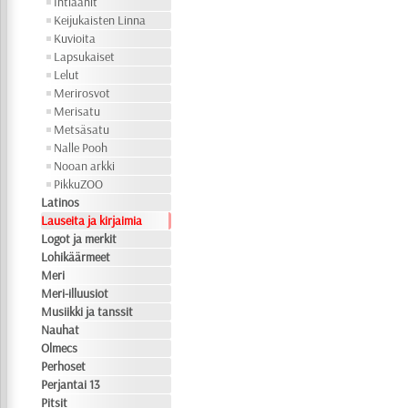
Intiaanit
Keijukaisten Linna
Kuvioita
Lapsukaiset
Lelut
Merirosvot
Merisatu
Metsäsatu
Nalle Pooh
Nooan arkki
PikkuZOO
Latinos
Lauseita ja kirjaimia
Logot ja merkit
Lohikäärmeet
Meri
Meri-illuusiot
Musiikki ja tanssit
Nauhat
Olmecs
Perhoset
Perjantai 13
Pitsit