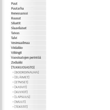
Puut
Puutarha
Renessanssi
Ruusut
Siluetit
Slaavilaiset
Taivas
Talvi
Vesimaailmaa
Viidakko
Viikingit
Vuosisatojen perintöä
Zodiakki
[TUKKUOSASTO]
[BOORDINAUHA]
[ELÄIMET]
[ETNISET]
[KASVIT]
[KUVIOT]
[LAPSUUS]
[MUUT]
[TEKSTIT]