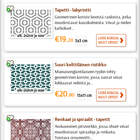
Tapetti - labyrintti
Geometrinen koriste leveistä raidoista, jotka
muodostavat kuusikulmioita. Viivat ja niiden
katkokset...
alk. 2x2cm ja suur
2x2 cm
€19.
LISÄÄ KOKOJA,
20
3x3 cm
MUUT OPTIOT
8x9 cm
Suuri kelttiläinen ristikko
Muinaisenglantilaiseen tyyliin tehty
geometrinen koriste, jossa suorat viivat
leikkaavat neliöitä ja...
alk. 2x2cm ja suur
2x2 cm
€20.
LISÄÄ KOKOJA,
80
15x11 cm
MUUT OPTIOT
28x21 cm
Renkaat ja spiraalit - tapetit
Avokuvioinen pitsiverkko, jossa ohuet viivat
muodostavat spiraaleja ja renkaita.
Toistuva ornamentti...