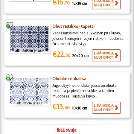
€16.
LISÄÄ KOKOJA,
70
12x19 cm
MUUT OPTIOT
35x56 cm
Ohut ristikko - tapetti
Renessanssityylinen aukkoinen pitsikuvio,
joka on hienojen viivojen ristikon muodossa.
Ornamentti yhdistyy...
alk. 15x15cm ja suur
15x15 cm
€22.
LISÄÄ KOKOJA,
50
20x20 cm
MUUT OPTIOT
42x42 cm
Ohdake renkaissa
Jugendtyylinen ohdake, jossa on ohuita
renkaita ja pieniä ruusukkeita tähtien
muodossa. Toistuva kuvio...
alk. 5x5cm ja suur
5x5 cm
€13.
LISÄÄ KOKOJA,
30
10x10 cm
MUUT OPTIOT
42x42 cm
lisää sivuja: