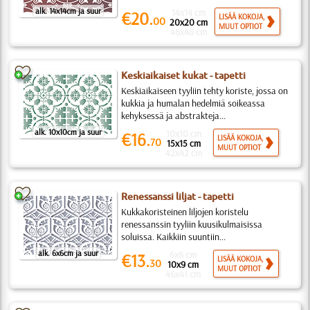
alk. 14x14cm ja suur
14x14 cm
€20.
LISÄÄ KOKOJA,
00
20x20 cm
MUUT OPTIOT
46x46 cm
Keskiaikaiset kukat - tapetti
Keskiaikaiseen tyyliin tehty koriste, jossa on
kukkia ja humalan hedelmiä soikeassa
kehyksessä ja abstrakteja...
alk. 10x10cm ja suur
10x10 cm
€16.
LISÄÄ KOKOJA,
70
15x15 cm
MUUT OPTIOT
42x42 cm
Renessanssi liljat - tapetti
Kukkakoristeinen liljojen koristelu
renessanssin tyyliin kuusikulmaisissa
soluissa. Kaikkiin suuntiin...
alk. 6x6cm ja suur
6x6 cm
€13.
LISÄÄ KOKOJA,
30
10x9 cm
MUUT OPTIOT
46x41 cm