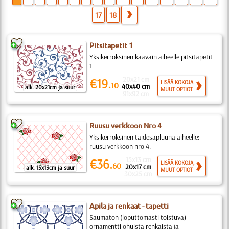
17
18
Pitsitapetit 1
Yksikerroksinen kaavain aiheelle pitsitapetit
1
20x21 cm
€19.
LISÄÄ KOKOJA,
10
40x40 cm
alk. 20x21cm ja suur
MUUT OPTIOT
91x92 cm
Ruusu verkkoon Nro 4
Yksikerroksinen taidesapluuna aiheelle:
ruusu verkkoon nro 4.
15x13 cm
€36.
LISÄÄ KOKOJA,
60
20x17 cm
alk. 15x13cm ja suur
MUUT OPTIOT
30x25 cm
Apila ja renkaat - tapetti
Saumaton (loputtomasti toistuva)
ornamentti ohuista renkaista ja