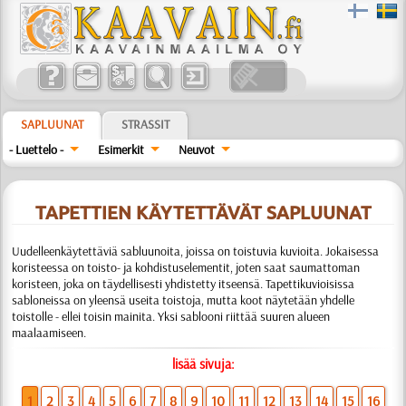
SAPLUUNAT
STRASSIT
- Luettelo -
Esimerkit
Neuvot
TAPETTIEN KÄYTETTÄVÄT SAPLUUNAT
Uudelleenkäytettäviä sabluunoita, joissa on toistuvia kuvioita. Jokaisessa
koristeessa on toisto- ja kohdistuselementit, joten saat saumattoman
koristeen, joka on täydellisesti yhdistetty itseensä. Tapettikuvioisissa
sabloneissa on yleensä useita toistoja, mutta koot näytetään yhdelle
toistolle - ellei toisin mainita. Yksi sablooni riittää suuren alueen
maalaamiseen.
lisää sivuja:
1
2
3
4
5
6
7
8
9
10
11
12
13
14
15
16