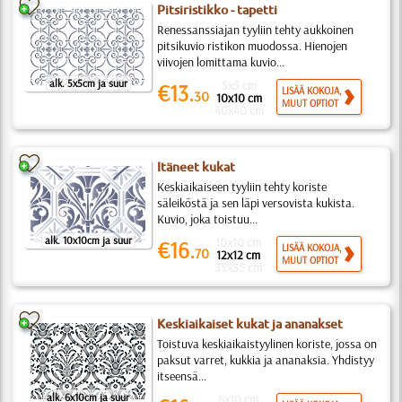
Pitsiristikko - tapetti
Renessanssiajan tyyliin tehty aukkoinen
pitsikuvio ristikon muodossa. Hienojen
viivojen lomittama kuvio...
alk. 5x5cm ja suur
5x5 cm
€13.
LISÄÄ KOKOJA,
30
10x10 cm
MUUT OPTIOT
40x40 cm
Itäneet kukat
Keskiaikaiseen tyyliin tehty koriste
säleiköstä ja sen läpi versovista kukista.
Kuvio, joka toistuu...
alk. 10x10cm ja suur
10x10 cm
€16.
LISÄÄ KOKOJA,
70
12x12 cm
MUUT OPTIOT
35x35 cm
Keskiaikaiset kukat ja ananakset
Toistuva keskiaikaistyylinen koriste, jossa on
paksut varret, kukkia ja ananaksia. Yhdistyy
itseensä...
alk. 6x10cm ja suur
6x10 cm