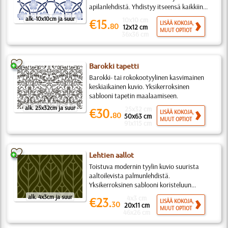
apilanlehdistä. Yhdistyy itseensä kaikkiin...
alk. 10x10cm ja suur
10x10 cm
€15.
LISÄÄ KOKOJA,
80
12x12 cm
MUUT OPTIOT
36x36 cm
Barokki tapetti
Barokki- tai rokokootyylinen kasvimainen
keskiaikainen kuvio. Yksikerroksinen
sablooni tapetin maalaamiseen.
alk. 25x32cm ja suur
25x32 cm
€30.
LISÄÄ KOKOJA,
80
50x63 cm
MUUT OPTIOT
91x115 cm
Lehtien aallot
Toistuva modernin tyylin kuvio suurista
aaltoilevista palmunlehdistä.
Yksikerroksinen sablooni koristeluun...
alk. 4x3cm ja suur
4x3 cm
€23.
LISÄÄ KOKOJA,
30
20x11 cm
MUUT OPTIOT
46x26 cm