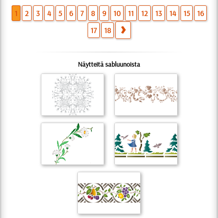
1
2
3
4
5
6
7
8
9
10
11
12
13
14
15
16
17
18
Näytteitä sabluunoista