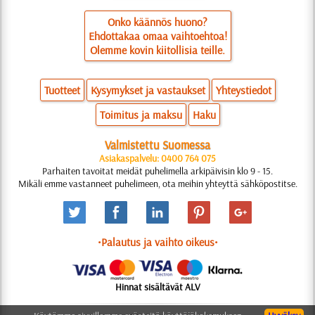
Onko käännös huono?
Ehdottakaa omaa vaihtoehtoa!
Olemme kovin kiitollisia teille.
Tuotteet
Kysymykset ja vastaukset
Yhteystiedot
Toimitus ja maksu
Haku
Valmistettu Suomessa
Asiakaspalvelu: 0400 764 075
Parhaiten tavoitat meidät puhelimella arkipäivisin klo 9 - 15.
Mikäli emme vastanneet puhelimeen, ota meihin yhteyttä sähköpostitse.
•Palautus ja vaihto oikeus•
Hinnat sisältävät ALV