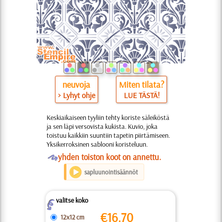
neuvoja
Miten tilata?
> Lyhyt ohje
LUE TÄSTÄ!
Keskiaikaiseen tyyliin tehty koriste säleiköstä
ja sen läpi versovista kukista. Kuvio, joka
toistuu kaikkiin suuntiin tapetin piirtämiseen.
Yksikerroksinen sablooni koristeluun.
O
yhden toiston koot on annettu.
sapluunointisäännöt
valitse koko
Z
€
16.70
12x12 cm