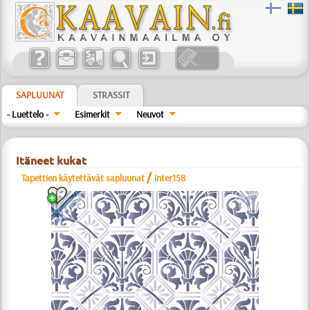
SAPLUUNAT
STRASSIT
- Luettelo -
Esimerkit
Neuvot
Itäneet kukat
/
Tapettien käytettävät sapluunat
inter158
a