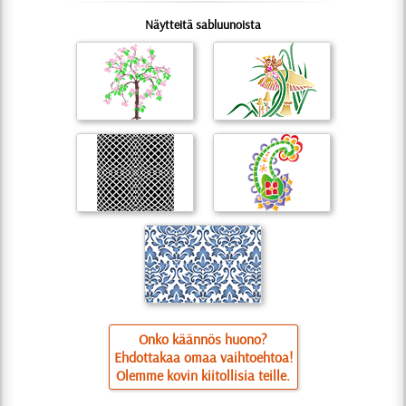
Näytteitä sabluunoista
Onko käännös huono?
Ehdottakaa omaa vaihtoehtoa!
Olemme kovin kiitollisia teille.