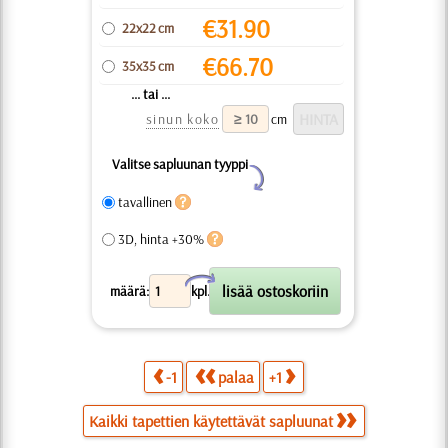
€
31.90
22x22 cm
€
66.70
35x35 cm
... tai ...
sinun koko
cm
Valitse sapluunan tyyppi
Y
tavallinen
3D, hinta +30%
X
määrä:
kpl.
-1
palaa
+1
Kaikki tapettien käytettävät sapluunat