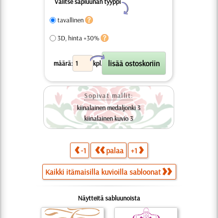
Valitse sapluunan tyyppi
Y
tavallinen
3D, hinta +30%
X
määrä:
kpl.
Sopivat mallit:
kiinalainen medaljonki 3
kiinalainen kuvio 3
-1
palaa
+1
Kaikki itämaisilla kuvioilla sabloonat
Näytteitä sabluunoista