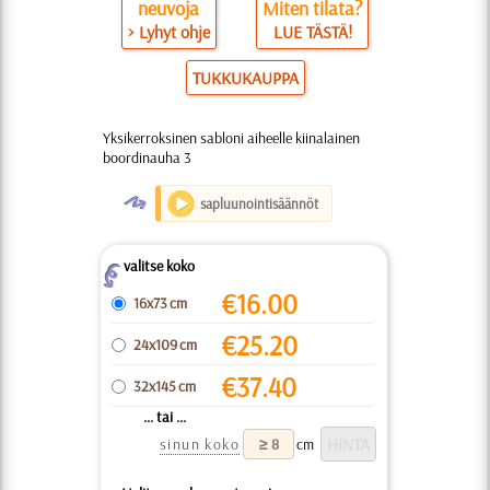
neuvoja
Miten tilata?
> Lyhyt ohje
LUE TÄSTÄ!
TUKKUKAUPPA
Yksikerroksinen sabloni aiheelle kiinalainen
boordinauha 3
O
sapluunointisäännöt
valitse koko
Z
€
16.00
16x73 cm
€
25.20
24x109 cm
€
37.40
32x145 cm
... tai ...
sinun koko
cm