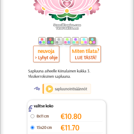
neuvoja
Miten tilata?
> Lyhyt ohje
LUE TÄSTÄ!
Sapluuna aiheelle Kiinalainen kukka 3.
Yksikerroksinen sapluuna.
O
sapluunointisäännöt
valitse koko
Z
€
10.80
8x11 cm
€
11.70
15x20 cm