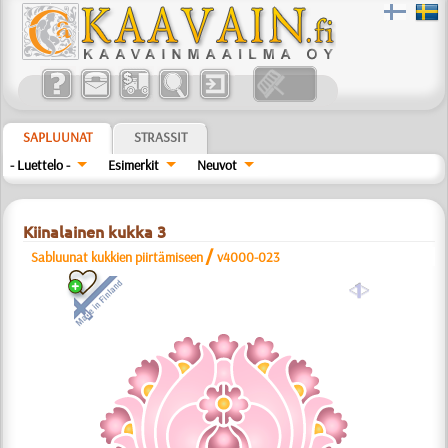
SAPLUUNAT
STRASSIT
- Luettelo -
Esimerkit
Neuvot
Kiinalainen kukka 3
/
Sabluunat kukkien piirtämiseen
v4000-023
a