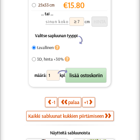
€
15.80
25x33 cm
... tai ...
sinun koko
cm
Valitse sapluunan tyyppi
Y
tavallinen
3D, hinta +30%
X
määrä:
kpl.
-1
palaa
+1
Kaikki sabluunat kukkien piirtämiseen
Näytteitä sabluunoista