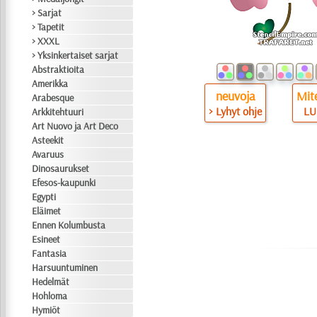
> Sarjat
> Tapetit
> XXXL
> Yksinkertaiset sarjat
Abstraktioita
Amerikka
neuvoja
Mite
Arabesque
> Lyhyt ohje
LU
Arkkitehtuuri
Art Nuovo ja Art Deco
Asteekit
Avaruus
Dinosaurukset
Efesos-kaupunki
Egypti
Eläimet
Ennen Kolumbusta
Esineet
Fantasia
Harsuuntuminen
Hedelmät
Hohloma
Hymiöt