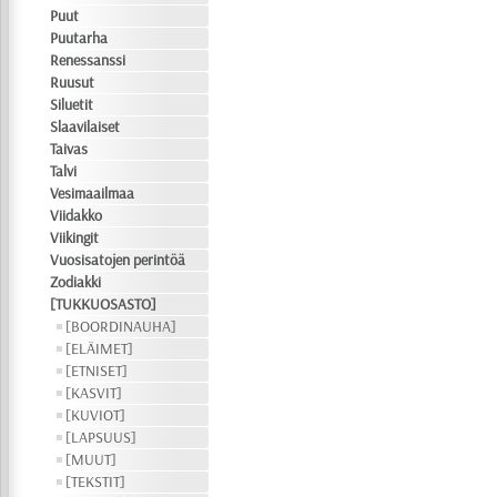
Puut
Puutarha
Renessanssi
Ruusut
Siluetit
Slaavilaiset
Taivas
Talvi
Vesimaailmaa
Viidakko
Viikingit
Vuosisatojen perintöä
Zodiakki
[TUKKUOSASTO]
[BOORDINAUHA]
[ELÄIMET]
[ETNISET]
[KASVIT]
[KUVIOT]
[LAPSUUS]
[MUUT]
[TEKSTIT]