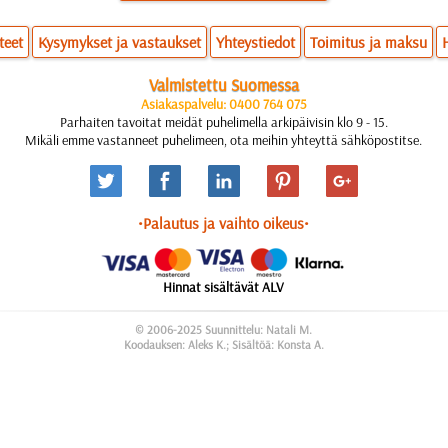
teet
Kysymykset ja vastaukset
Yhteystiedot
Toimitus ja maksu
Valmistettu Suomessa
Asiakaspalvelu: 0400 764 075
Parhaiten tavoitat meidät puhelimella arkipäivisin klo 9 - 15.
Mikäli emme vastanneet puhelimeen, ota meihin yhteyttä sähköpostitse.
•Palautus ja vaihto oikeus•
Hinnat sisältävät ALV
© 2006-2025 Suunnittelu: Natali M.
Koodauksen: Aleks K.; Sisältöä: Konsta A.