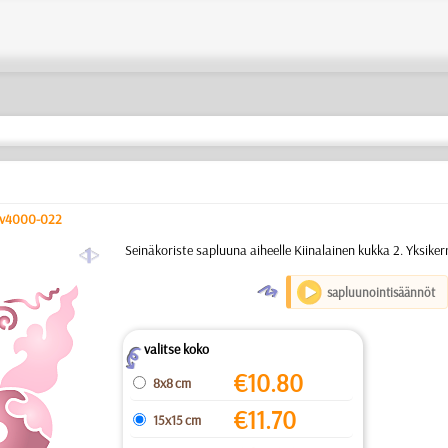
v4000-022
a
Seinäkoriste sapluuna aiheelle Kiinalainen kukka 2. Yksike
O
sapluunointisäännöt
valitse koko
Z
€
10.80
8x8 cm
€
11.70
15x15 cm