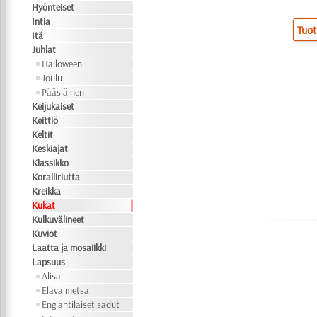
Hyönteiset
Intia
Tuot
Itä
Juhlat
Halloween
Joulu
Pääsiäinen
Keijukaiset
Keittiö
Keltit
Keskiajat
Klassikko
Koralliriutta
Kreikka
Kukat
Kulkuvälineet
Kuviot
Laatta ja mosaiikki
Lapsuus
Alisa
Elävä metsä
Englantilaiset sadut