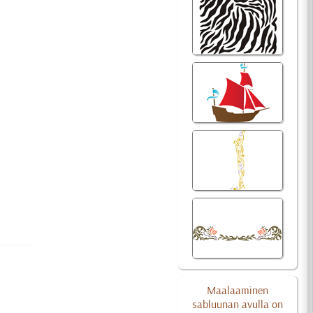
Maalaaminen
sabluunan avulla on