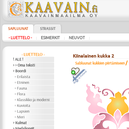
SAPLUUNAT
STRASSIT
- LUETTELO -
ESIMERKIT
NEUVOT
|
|
|
- LUETTELO -
Kiinalainen kukka 2
! ALE !
/
Sabluunat kukkien piirtämiseen
> > Oma teksti
> Boordi
Erilaista
Etninen
Fauna
Flora
Klassikko ja moderni
Kuvioita
Lapsien
Meri
> Kulmat
> Medaljongit