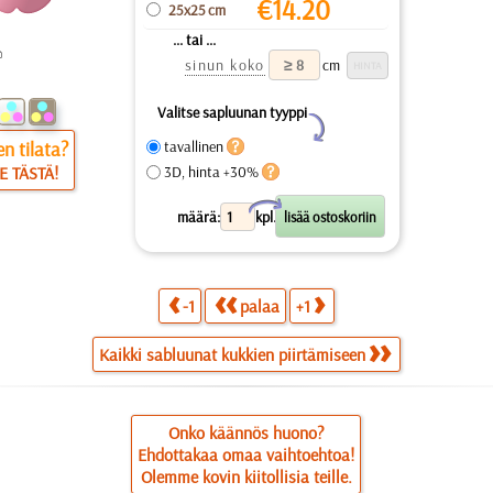
€
14.20
25x25 cm
... tai ...
sinun koko
cm
Valitse sapluunan tyyppi
Y
n tilata?
tavallinen
E TÄSTÄ!
3D, hinta +30%
X
määrä:
kpl.
-1
palaa
+1
Kaikki sabluunat kukkien piirtämiseen
Onko käännös huono?
Ehdottakaa omaa vaihtoehtoa!
Olemme kovin kiitollisia teille.