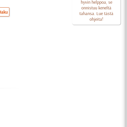
hyvin helppoa, se
onnistuu keneltä
Haku
tahansa. Lue tästä
ohjeita!