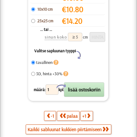
€
10.80
10x10 cm
€
14.20
25x25 cm
... tai ...
sinun koko
cm
Valitse sapluunan tyyppi
Y
tavallinen
3D, hinta +30%
X
määrä:
kpl.
-1
palaa
+1
Kaikki sabluunat kukkien piirtämiseen