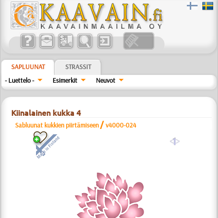
SAPLUUNAT
STRASSIT
- Luettelo -
Esimerkit
Neuvot
Kiinalainen kukka 4
/
Sabluunat kukkien piirtämiseen
v4000-024
a