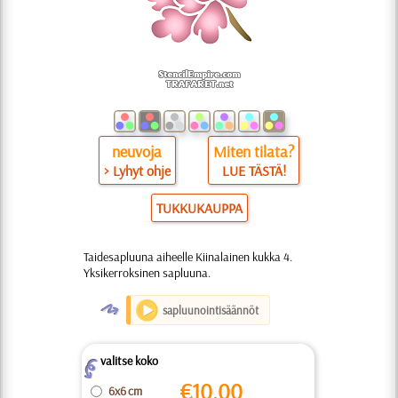
neuvoja
Miten tilata?
> Lyhyt ohje
LUE TÄSTÄ!
TUKKUKAUPPA
Taidesapluuna aiheelle Kiinalainen kukka 4.
Yksikerroksinen sapluuna.
O
sapluunointisäännöt
valitse koko
Z
€
10.00
6x6 cm