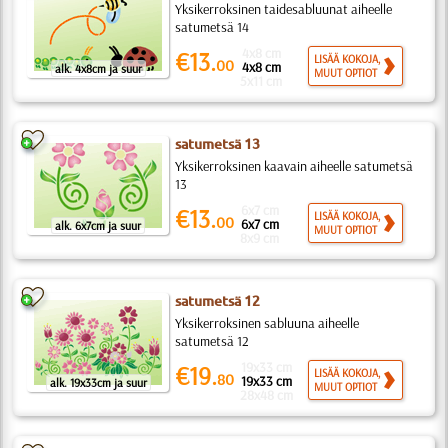
Yksikerroksinen taidesabluunat aiheelle
satumetsä 14
4x8 cm
€13.
LISÄÄ KOKOJA,
00
4x8 cm
alk. 4x8cm ja suur
MUUT OPTIOT
5x11 cm
satumetsä 13
Yksikerroksinen kaavain aiheelle satumetsä
13
6x7 cm
€13.
LISÄÄ KOKOJA,
00
6x7 cm
alk. 6x7cm ja suur
MUUT OPTIOT
8x9 cm
satumetsä 12
Yksikerroksinen sabluuna aiheelle
satumetsä 12
19x33 cm
€19.
LISÄÄ KOKOJA,
80
19x33 cm
alk. 19x33cm ja suur
MUUT OPTIOT
28x48 cm