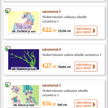
satumetsä 5
Yksikerroksinen sabluuna aiheelle
satumetsä 5
25x38 cm
€22.
LISÄÄ KOKOJA,
10
25x38 cm
alk. 25x38cm ja suur
MUUT OPTIOT
38x56 cm
satumetsä 4
Yksikerroksinen sabloni aiheelle satumetsä 4
56x64 cm
€27.
LISÄÄ KOKOJA,
50
56x64 cm
MUUT OPTIOT
alk. 56x64cm ja suur
79x91 cm
satumetsä 3
Yksikerroksinen sabluunat aiheelle
satumetsä 3
6x6 cm
€14.
LISÄÄ KOKOJA,
50
6x6 cm
alk. 6x6cm ja suur
MUUT OPTIOT