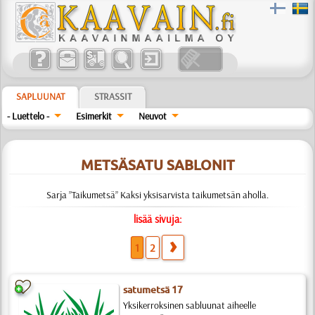
SAPLUUNAT
STRASSIT
- Luettelo -
Esimerkit
Neuvot
METSÄSATU SABLONIT
Sarja ”Taikumetsä” Kaksi yksisarvista taikumetsän aholla.
lisää sivuja:
1
2
satumetsä 17
Yksikerroksinen sabluunat aiheelle