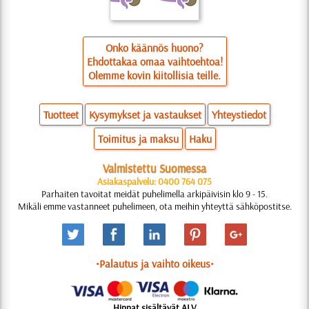
Onko käännös huono?
Ehdottakaa omaa vaihtoehtoa!
Olemme kovin kiitollisia teille.
Tuotteet
Kysymykset ja vastaukset
Yhteystiedot
Toimitus ja maksu
Haku
Valmistettu Suomessa
Asiakaspalvelu: 0400 764 075
Parhaiten tavoitat meidät puhelimella arkipäivisin klo 9 - 15.
Mikäli emme vastanneet puhelimeen, ota meihin yhteyttä sähköpostitse.
•Palautus ja vaihto oikeus•
Hinnat sisältävät ALV