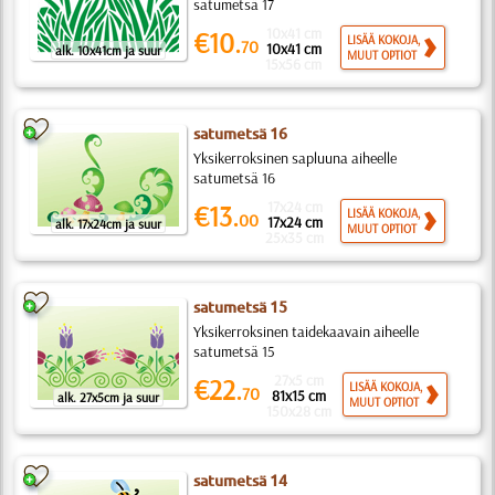
satumetsä 17
10x41 cm
€10.
LISÄÄ KOKOJA,
70
10x41 cm
alk. 10x41cm ja suur
MUUT OPTIOT
15x56 cm
satumetsä 16
Yksikerroksinen sapluuna aiheelle
satumetsä 16
17x24 cm
€13.
LISÄÄ KOKOJA,
00
17x24 cm
alk. 17x24cm ja suur
MUUT OPTIOT
25x35 cm
satumetsä 15
Yksikerroksinen taidekaavain aiheelle
satumetsä 15
27x5 cm
€22.
LISÄÄ KOKOJA,
70
81x15 cm
alk. 27x5cm ja suur
MUUT OPTIOT
150x28 cm
satumetsä 14