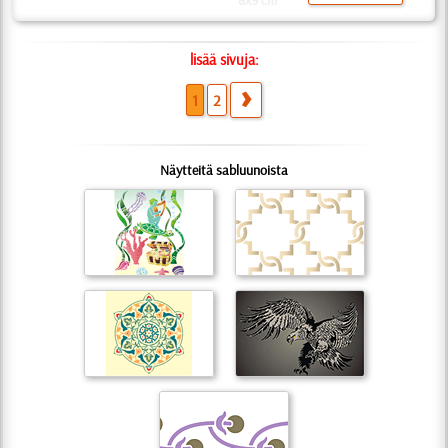
8x9 cm
lisää sivuja:
1
2
Näytteitä sabluunoista