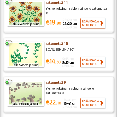
satumetsä 11
Yksikerroksinen sabloni aiheelle satumetsä
11
25x20 cm
€19.
LISÄÄ KOKOJA,
80
25x20 cm
alk. 25x20cm ja suur
MUUT OPTIOT
36x30 cm
satumetsä 10
ВОЛШЕБНЫЙ ЛЕС"
5x15 cm
€14.
LISÄÄ KOKOJA,
50
5x15 cm
MUUT OPTIOT
alk. 5x15cm ja suur
6x18 cm
satumetsä 9
Yksikerroksinen sapluuna aiheelle
satumetsä 9
16x41 cm
€22.
LISÄÄ KOKOJA,
10
16x41 cm
alk. 16x41cm ja suur
MUUT OPTIOT
23x60 cm