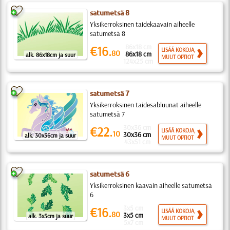
satumetsä 8
Yksikerroksinen taidekaavain aiheelle
satumetsä 8
86x18 cm
€16.
LISÄÄ KOKOJA,
80
86x18 cm
alk. 86x18cm ja suur
MUUT OPTIOT
124x25 cm
satumetsä 7
Yksikerroksinen taidesabluunat aiheelle
satumetsä 7
30x36 cm
€22.
LISÄÄ KOKOJA,
10
30x36 cm
alk. 30x36cm ja suur
MUUT OPTIOT
43x51 cm
satumetsä 6
Yksikerroksinen kaavain aiheelle satumetsä
6
3x5 cm
€16.
LISÄÄ KOKOJA,
80
3x5 cm
alk. 3x5cm ja suur
MUUT OPTIOT
5x7 cm