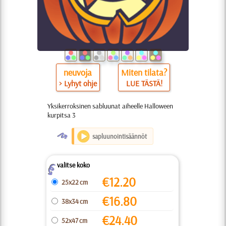
neuvoja
Miten tilata?
> Lyhyt ohje
LUE TÄSTÄ!
Yksikerroksinen sabluunat aiheelle Halloween
kurpitsa 3
O
sapluunointisäännöt
valitse koko
Z
€
12.20
25x22 cm
€
16.80
38x34 cm
€
24.40
52x47 cm