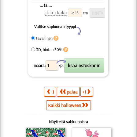
... tai ...
sinun koko
cm
Valitse sapluunan tyyppi
Y
tavallinen
3D, hinta +30%
X
määrä:
kpl.
-1
palaa
+1
Kaikki halloween
Näytteitä sabluunoista