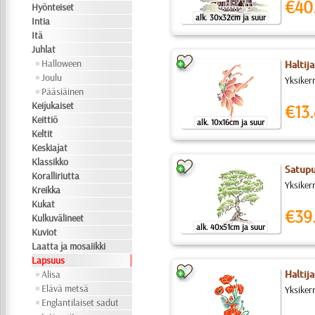
€40
Hyönteiset
alk. 30x32cm ja suur
Intia
Itä
Juhlat
Halloween
Haltij
Joulu
Yksiker
Pääsiäinen
Keijukaiset
€13.
Keittiö
alk. 10x16cm ja suur
Keltit
Keskiajat
Klassikko
Satup
Koralliriutta
Yksiker
Kreikka
Kukat
€39
Kulkuvälineet
alk. 40x51cm ja suur
Kuviot
Laatta ja mosaiikki
Lapsuus
Alisa
Haltij
Elävä metsä
Yksiker
Englantilaiset sadut