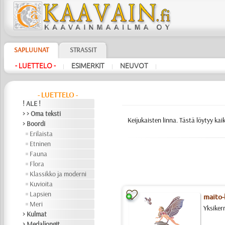
SAPLUUNAT
STRASSIT
- LUETTELO -
ESIMERKIT
NEUVOT
|
|
|
- LUETTELO -
! ALE !
> > Oma teksti
Keijukaisten linna. Tästä löytyy kaik
> Boordi
Erilaista
Etninen
Fauna
Flora
Klassikko ja moderni
Kuvioita
Lapsien
maito-
Meri
Yksiker
> Kulmat
> Medaljongit