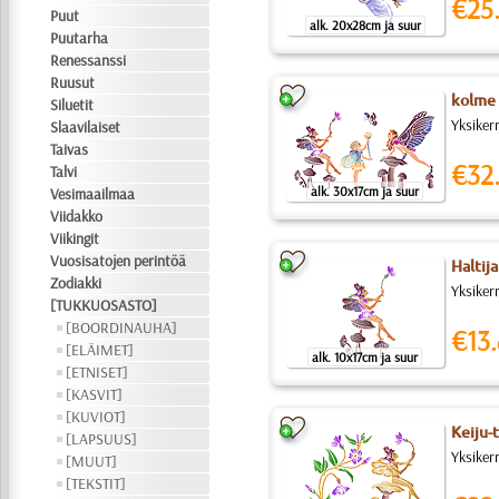
€25
Puut
alk. 20x28cm ja suur
Puutarha
Renessanssi
Ruusut
kolme 
Siluetit
Yksiker
Slaavilaiset
Taivas
€32
Talvi
alk. 30x17cm ja suur
Vesimaailmaa
Viidakko
Viikingit
Vuosisatojen perintöä
Haltija
Zodiakki
Yksikerr
[TUKKUOSASTO]
[BOORDINAUHA]
€13.
[ELÄIMET]
alk. 10x17cm ja suur
[ETNISET]
[KASVIT]
[KUVIOT]
Keiju-t
[LAPSUUS]
Yksikerr
[MUUT]
[TEKSTIT]