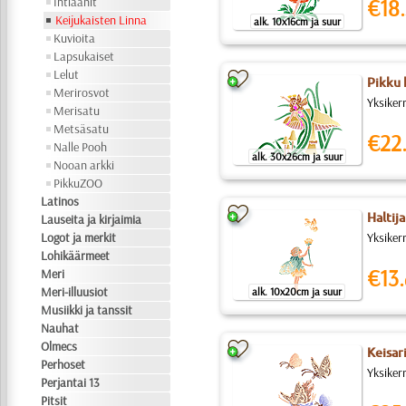
Intiaanit
€18.
Keijukaisten Linna
alk. 10x16cm ja suur
Kuvioita
Lapsukaiset
Lelut
Pikku 
Merirosvot
Yksiker
Merisatu
Metsäsatu
€22
Nalle Pooh
alk. 30x26cm ja suur
Nooan arkki
PikkuZOO
Latinos
Haltija
Lauseita ja kirjaimia
Logot ja merkit
Yksikerr
Lohikäärmeet
€13.
Meri
Meri-illuusiot
alk. 10x20cm ja suur
Musiikki ja tanssit
Nauhat
Olmecs
Keisar
Perhoset
Yksiker
Perjantai 13
Pitsit