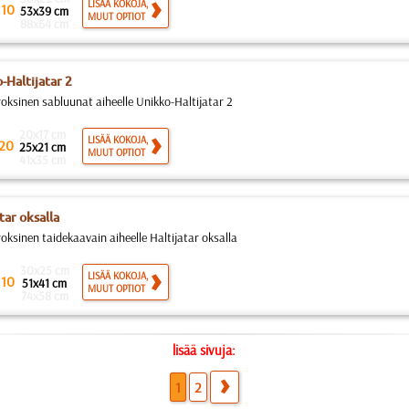
.
LISÄÄ KOKOJA,
10
53x39 cm
MUUT OPTIOT
88x64 cm
-Haltijatar 2
roksinen sabluunat aiheelle Unikko-Haltijatar 2
20x17 cm
LISÄÄ KOKOJA,
20
25x21 cm
MUUT OPTIOT
41x35 cm
tar oksalla
oksinen taidekaavain aiheelle Haltijatar oksalla
30x25 cm
.
LISÄÄ KOKOJA,
10
51x41 cm
MUUT OPTIOT
74x58 cm
lisää sivuja:
1
2