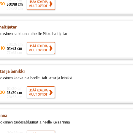
10x16 cm
LISÄÄ KOKOJA,
30
30x48 cm
MUUT OPTIOT
55x90 cm
haltijatar
roksinen sabluuna aiheelle Pikku haltijatar
30x26 cm
.
LISÄÄ KOKOJA,
10
51x43 cm
MUUT OPTIOT
77x65 cm
tar ja leinikki
oksinen kaavain aiheelle Haltijatar ja leinikki
10x20 cm
LISÄÄ KOKOJA,
00
15x29 cm
MUUT OPTIOT
28x55 cm
inna
roksinen taidesabluunat aiheelle Keisarinna
20x28 cm