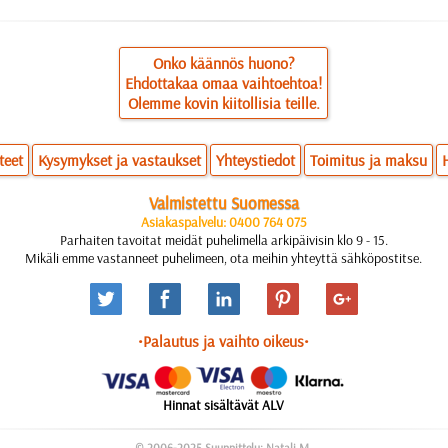
Onko käännös huono?
Ehdottakaa omaa vaihtoehtoa!
Olemme kovin kiitollisia teille.
teet
Kysymykset ja vastaukset
Yhteystiedot
Toimitus ja maksu
Valmistettu Suomessa
Asiakaspalvelu: 0400 764 075
Parhaiten tavoitat meidät puhelimella arkipäivisin klo 9 - 15.
Mikäli emme vastanneet puhelimeen, ota meihin yhteyttä sähköpostitse.
•Palautus ja vaihto oikeus•
Hinnat sisältävät ALV
© 2006-2025 Suunnittelu: Natali M.