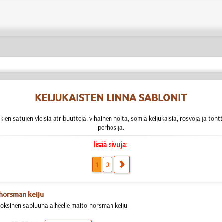
KEIJUKAISTEN LINNA SABLONIT
kien satujen yleisiä atribuutteja: vihainen noita, somia keijukaisia, rosvoja ja tontt
perhosija.
lisää sivuja:
1
2
horsman keiju
roksinen sapluuna aiheelle maito-horsman keiju