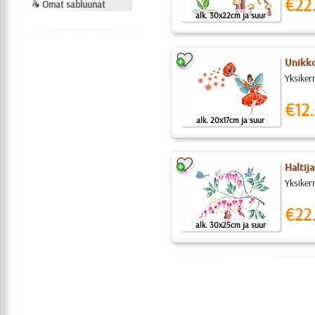
€22
❧ Omat sabluunat
alk. 30x22cm ja suur
Unikko
Yksiker
€12.
alk. 20x17cm ja suur
Haltija
Yksikerr
€22
alk. 30x25cm ja suur