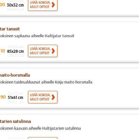
20x22 cm
LISÄÄ KOKOJA,
00
30x32 cm
MUUT OPTIOT
60x64 cm
tar tanssit
roksinen sapluuna aiheelle Haltijatar tanssit
50x16 cm
.
LISÄÄ KOKOJA,
10
85x28 cm
MUUT OPTIOT
118x37 cm
maito-horsmalla
roksinen taidesabluunat aiheelle Keiju maito-horsmalla
22x17 cm
.
LISÄÄ KOKOJA,
90
51x41 cm
MUUT OPTIOT
77x62 cm
tarien satulinna
roksinen kaavain aiheelle Haltijatarien satulinna