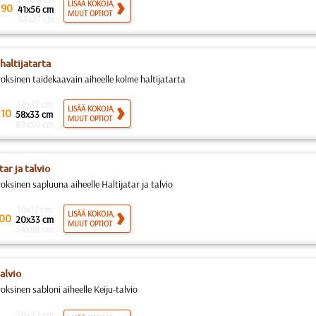
.
LISÄÄ KOKOJA,
90
41x56 cm
MUUT OPTIOT
64x87 cm
haltijatarta
roksinen taidekaavain aiheelle kolme haltijatarta
30x17 cm
.
LISÄÄ KOKOJA,
10
58x33 cm
MUUT OPTIOT
89x50 cm
tar ja talvio
oksinen sapluuna aiheelle Haltijatar ja talvio
10x17 cm
LISÄÄ KOKOJA,
00
20x33 cm
MUUT OPTIOT
54x88 cm
alvio
oksinen sabloni aiheelle Keiju-talvio
30x22 cm