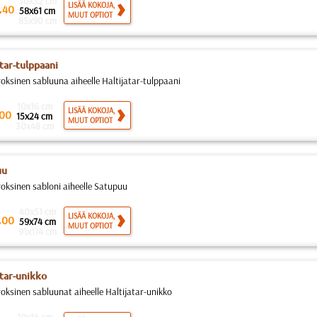
30x32 cm
.
LISÄÄ KOKOJA,
40
58x61 cm
MUUT OPTIOT
85x90 cm
atar-tulppaani
roksinen sabluuna aiheelle Haltijatar-tulppaani
10x16 cm
LISÄÄ KOKOJA,
00
15x24 cm
MUUT OPTIOT
30x48 cm
uu
roksinen sabloni aiheelle Satupuu
40x51 cm
.
LISÄÄ KOKOJA,
00
59x74 cm
MUUT OPTIOT
91x114 cm
atar-unikko
roksinen sabluunat aiheelle Haltijatar-unikko