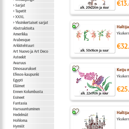
€13.
> Sarjat
alk. 20x22cm ja suur
> Tapetit
> XXXL
> Yksinkertaiset sarjat
Haltija
Abstraktioita
Yksiker
Amerikka
Arabesque
€32
Arkkitehtuuri
alk. 50x16cm ja suur
Art Nuovo ja Art Deco
Asteekit
Avaruus
Dinosaurukset
Keiju 
Efesos-kaupunki
Yksiker
Egypti
Eläimet
€25
Ennen Kolumbusta
alk. 22x17cm ja suur
Esineet
Fantasia
Harsuuntuminen
Haltija
Hedelmät
Yksiker
Hohloma
Hymiöt