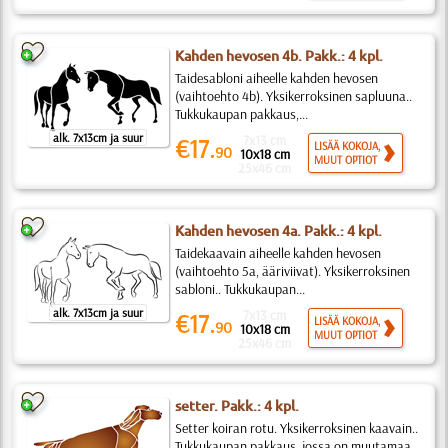
Kahden hevosen 4b. Pakk.: 4 kpl.
Taidesabloni aiheelle kahden hevosen
(vaihtoehto 4b). Yksikerroksinen sapluuna..
Tukkukaupan pakkaus,...
alk. 7x13cm ja suur
7x13 cm
€17.
LISÄÄ KOKOJA,
90
10x18 cm
MUUT OPTIOT
25x46 cm
Kahden hevosen 4a. Pakk.: 4 kpl.
Taidekaavain aiheelle kahden hevosen
(vaihtoehto 5a, ääriviivat). Yksikerroksinen
sabloni.. Tukkukaupan...
alk. 7x13cm ja suur
7x13 cm
€17.
LISÄÄ KOKOJA,
90
10x18 cm
MUUT OPTIOT
25x46 cm
setter. Pakk.: 4 kpl.
Setter koiran rotu. Yksikerroksinen kaavain..
Tukkukaupan pakkaus, jossa on muutamaa