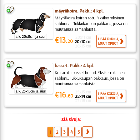
mäyräkoira. Pakk.: 4 kpl.
Mäyräkoira koiran rotu. Yksikerroksinen
sabluuna.. Tukkukaupan pakkaus, jossa on
muutamaa samanlaista...
alk. 20x11cm ja suur
20x11 cm
€13.
LISÄÄ KOKOJA,
20
20x10 cm
MUUT OPTIOT
28x15 cm
basset. Pakk.: 4 kpl.
Koirarotu basset hound. Yksikerroksinen
sabloni.. Tukkukaupan pakkaus, jossa on
muutamaa samanlaista...
alk. 25x15cm ja suur
25x15 cm
€16.
LISÄÄ KOKOJA,
60
25x14 cm
MUUT OPTIOT
32x18 cm
lisää sivuja:
1
2
3
4
5