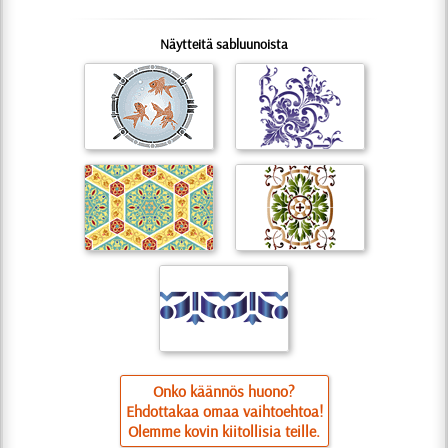
Näytteitä sabluunoista
Onko käännös huono?
Ehdottakaa omaa vaihtoehtoa!
Olemme kovin kiitollisia teille.