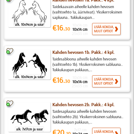
Kahden hevosen 1a. Pakk.: 4 kpl.
Taidekaavain aiheelle kahden hevosen
(vaihtoehto 1a, ääriviivat). Yksikerroksinen
sapluuna.. Tukkukaupan...
alk. 10x14cm ja suur
10x14 cm
€16.
LISÄÄ KOKOJA,
30
10x14 cm
MUUT OPTIOT
25x35 cm
Kahden hevosen 1b. Pakk.: 4 kpl.
Taidesabloona aiheelle kahden hevosen
(vaihtoehto 1b). Yksikerroksinen sabluuna..
Tukkukaupan pakkaus,...
alk. 10x14cm ja suur
10x14 cm
€16.
LISÄÄ KOKOJA,
30
10x14 cm
MUUT OPTIOT
25x35 cm
Kahden hevosen 2b. Pakk.: 4 kpl.
Taidesapluuna aiheelle kahden hevosen
(vaihtoehto 2b). Yksikerroksinen sabluuna..
Tukkukaupan pakkaus,...
alk. 7x17cm ja suur
7x17 cm
€20.
LISÄÄ KOKOJA,
10