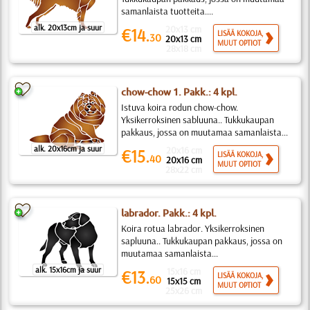
samanlaista tuotteita....
alk. 20x13cm ja suur
20x13 cm
€14.
LISÄÄ KOKOJA,
30
20x13 cm
MUUT OPTIOT
28x18 cm
chow-chow 1. Pakk.: 4 kpl.
Istuva koira rodun chow-chow.
Yksikerroksinen sabluuna.. Tukkukaupan
pakkaus, jossa on muutamaa samanlaista...
alk. 20x16cm ja suur
20x16 cm
€15.
LISÄÄ KOKOJA,
40
20x16 cm
MUUT OPTIOT
28x22 cm
labrador. Pakk.: 4 kpl.
Koira rotua labrador. Yksikerroksinen
sapluuna.. Tukkukaupan pakkaus, jossa on
muutamaa samanlaista...
alk. 15x16cm ja suur
15x16 cm
€13.
LISÄÄ KOKOJA,
60
15x15 cm
MUUT OPTIOT
25x26 cm