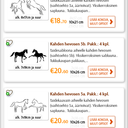
Taidekaavain aiheelle kahden hevosen
(vaihtoehto 3a, ääriviivat). Yksikerroksinen
sapluuna.. Tukkukaupan...
alk. 8x17cm ja suur
8x17 cm
€18.
LISÄÄ KOKOJA,
70
10x21 cm
MUUT OPTIOT
25x52 cm
Kahden hevosen 5b. Pakk.: 4 kpl.
Taidesabloona aiheelle kahden hevosen
(vaihtoehto 5b). Yksikerroksinen sabluuna..
Tukkukaupan pakkaus,...
alk. 7x18cm ja suur
7x18 cm
€20.
LISÄÄ KOKOJA,
60
10x26 cm
MUUT OPTIOT
25x64 cm
Kahden hevosen 5a. Pakk.: 4 kpl.
Taidekaavain aiheelle kahden hevosen
(vaihtoehto 5a, ääriviivat). Yksikerroksinen
sapluuna.. Tukkukaupan...
alk. 7x18cm ja suur
7x18 cm
€20.
LISÄÄ KOKOJA,
60
10x26 cm
MUUT OPTIOT
25x64 cm