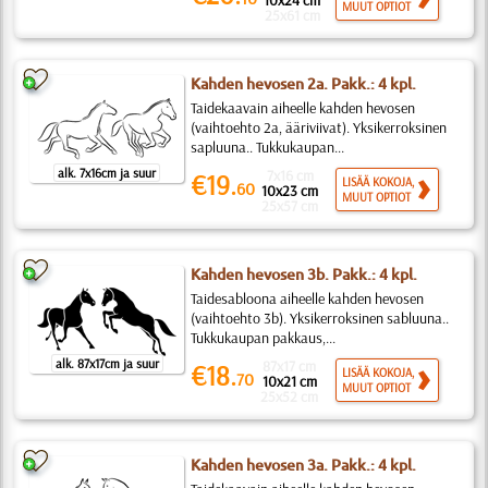
10x24 cm
MUUT OPTIOT
25x61 cm
Kahden hevosen 2a. Pakk.: 4 kpl.
Taidekaavain aiheelle kahden hevosen
(vaihtoehto 2a, ääriviivat). Yksikerroksinen
sapluuna.. Tukkukaupan...
alk. 7x16cm ja suur
7x16 cm
€19.
LISÄÄ KOKOJA,
60
10x23 cm
MUUT OPTIOT
25x57 cm
Kahden hevosen 3b. Pakk.: 4 kpl.
Taidesabloona aiheelle kahden hevosen
(vaihtoehto 3b). Yksikerroksinen sabluuna..
Tukkukaupan pakkaus,...
alk. 87x17cm ja suur
87x17 cm
€18.
LISÄÄ KOKOJA,
70
10x21 cm
MUUT OPTIOT
25x52 cm
Kahden hevosen 3a. Pakk.: 4 kpl.