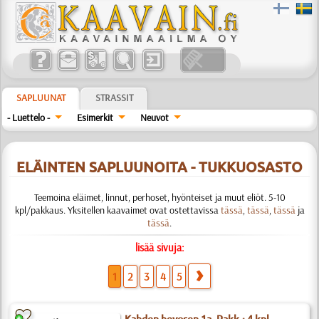
SAPLUUNAT
STRASSIT
- Luettelo -
Esimerkit
Neuvot
ELÄINTEN SAPLUUNOITA - TUKKUOSASTO
Teemoina eläimet, linnut, perhoset, hyönteiset ja muut eliöt. 5-10
kpl/pakkaus. Yksitellen kaavaimet ovat ostettavissa
tässä
,
tässä
,
tässä
ja
tässä
.
lisää sivuja:
1
2
3
4
5