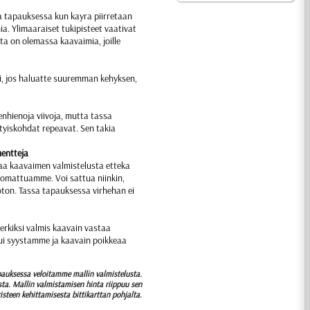
ina tapauksessa kun kayra piirretaan
ia. Ylimaaraiset tukipisteet vaativat
tta on olemassa kaavaimia, joille
si, jos haluatte suuremman kehyksen,
enhienoja viivoja, mutta tassa
ityiskohdat repeavat. Sen takia
mentteja
aa kaavaimen valmistelusta etteka
huomattuamme. Voi sattua niinkin,
oton. Tassa tapauksessa virhehan ei
merkiksi valmis kaavain vastaa
tui syystamme ja kaavain poikkeaa
auksessa veloitamme mallin valmistelusta.
usta. Mallin valmistamisen hinta riippuu sen
isteen kehittamisesta bittikarttan pohjalta.