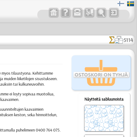
5114
lle myos tilaustyona. Kehittamme
OSTOSKORI ON TYHJÄ
a muiden liiketilojen sisustukseen.
kauksiin tai kulkuneuvoihin.
amme ei loyty sopivaa muotoilua,
Näytteitä sabluunoista
n kaavaimen.
 suunniteltujen kaavaimien
mituksen keston, seka hinnoittelun,
ittamalla puhelimeen 0400 764 075.