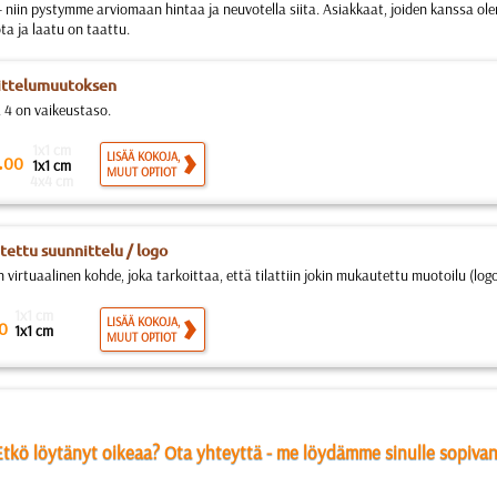
- niin pystymme arviomaan hintaa ja neuvotella siita. Asiakkaat, joiden kanssa o
a ja laatu on taattu.
ittelumuutoksen
ja 4 on vaikeustaso.
1x1 cm
.
LISÄÄ KOKOJA,
00
1x1 cm
MUUT OPTIOT
4x4 cm
ettu suunnittelu / logo
virtuaalinen kohde, joka tarkoittaa, että tilattiin jokin mukautettu muotoilu (logo
1x1 cm
LISÄÄ KOKOJA,
0
1x1 cm
MUUT OPTIOT
Etkö löytänyt oikeaa? Ota yhteyttä - me löydämme sinulle sopivan