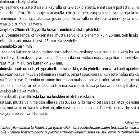
nimimaara tukipisteita
ys, esimerkiksi asteittaisella kayralla on 2-3 tukipistetta, enintaan 4 pistetta. Si
esimerkiksi CorelTrase-ohjelman avulla, niin jopa perusympyra sisaltaa satoja kulm
uu enemman. Siina tapauksessa, jos on pieni kuva, silla ei ole suurta merkitysta, mu
taa 2-3 tunnin lisatyota.
hys on 25mm etaisyydella kuvan reunimmaisista pisteista
mus. Voimme tehda kehyksen itse, mutta se voi olla pienempi kuin 25 mm. Sen lisak
tekisi sita automaattisesti 25 mm etaisyydelle.
minimikoko on 1 mm
Meidan laitteistolla on mahdollista tehda mikroskooppisia reikia ja leikata hiuks
lee kelvottamaksi kaytannossa. Pienia reikia on vaikea maalata ja liian ohuet yks
aatimus, mieluiten kuitenkin 2-3 mm.
mesta puuttuu eristettyja alueita seka pitkia, vain yhdelta reunalta tuettuja ele
mus vaan kaavainkuvan tekemisen saanto. Siina tapauksessa, kun ette halua maks
tava Teidan itse. Tietenkin otamme huomioon mahdolliset vajaudet tai virheet, ne 
ta silloin ilmenee virhe asiakkaan tekemassa muotoilussa ja kaavain on kayttokelv
asiakkaalta eika meilta.
maksulla ja valituksia laatua koskien ei oteta vastaan
astaan, mutta vain meidan ollessa vastuussa. Silla tarkoitetaan sita, etta jos esi
a, mutta se on kayttokelvoton, niin vastuu ei ole meidan. Tietenkin jos virhe sat
 korjaamme sen valittomasti.
Missa tap
ksi asiaa yllamainituista kohdista jai epaselvaksi, niin suosittelemme mallin teettamista maks
lla 10 euroa konvertoinnista ja pienten virheiden korjaamisesta tai 300 euroa taiteellisen kor