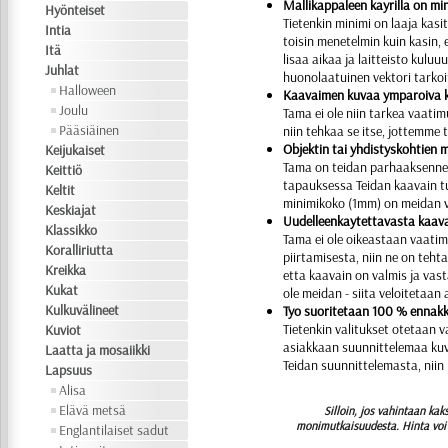
Mallikappaleen kayrilla on mi
Hyönteiset
Tietenkin minimi on laaja kasit
Intia
toisin menetelmin kuin kasin, 
Itä
lisaa aikaa ja laitteisto kulu
Juhlat
huonolaatuinen vektori tarkoit
Halloween
Kaavaimen kuvaa ymparoiva ke
Joulu
Tama ei ole niin tarkea vaati
Pääsiäinen
niin tehkaa se itse, jottemme 
Objektin tai yhdistyskohtien 
Keijukaiset
Tama on teidan parhaaksenne. 
Keittiö
tapauksessa Teidan kaavain tu
Keltit
minimikoko (1mm) on meidan v
Keskiajat
Uudelleenkaytettavasta kaavai
Klassikko
Tama ei ole oikeastaan vaati
Koralliriutta
piirtamisesta, niin ne on teh
Kreikka
etta kaavain on valmis ja vas
Kukat
ole meidan - siita veloitetaan 
Kulkuvälineet
Tyo suoritetaan 100 % ennakko
Tietenkin valitukset otetaan v
Kuviot
asiakkaan suunnittelemaa kuva
Laatta ja mosaiikki
Teidan suunnittelemasta, niin
Lapsuus
Alisa
Elävä metsä
Silloin, jos vahintaan ka
monimutkaisuudesta. Hinta voi o
Englantilaiset sadut