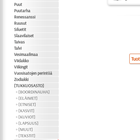
Puut
Puutarha
Renessanssi
Ruusut
Siluetit
Slaavilaiset
Taivas
Talvi
Vesimaailmaa
Tuot
Viidakko
Viikingit
Vuosisatojen perintöä
Zodiakki
[TUKKUOSASTO]
[BOORDINAUHA]
[ELÄIMET]
[ETNISET]
[KASVIT]
[KUVIOT]
[LAPSUUS]
[MUUT]
[TEKSTIT]