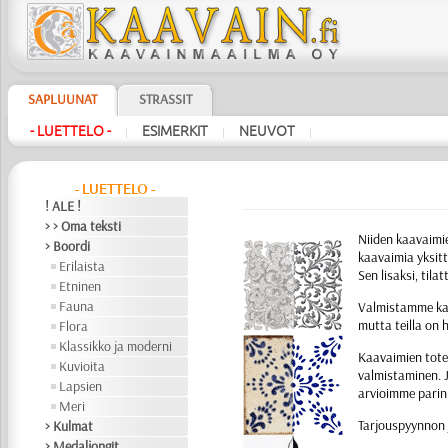
SAPLUUNAT
STRASSIT
- LUETTELO -
ESIMERKIT
NEUVOT
|
|
|
- LUETTELO -
! ALE !
> > Oma teksti
Niiden kaavaimie
> Boordi
kaavaimia yksitt
Erilaista
Sen lisaksi, til
Etninen
Fauna
Valmistamme kaa
mutta teilla on 
Flora
Klassikko ja moderni
Kaavaimien toteu
Kuvioita
valmistaminen. J
Lapsien
arvioimme parin 
Meri
Tarjouspyynnon 
> Kulmat
> Medaljongit