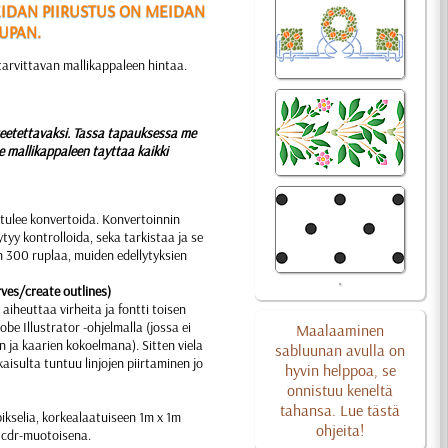
EIDAN PIIRUSTUS ON MEIDAN
UPAN.
arvittavan mallikappaleen hintaa.
eetettavaksi. Tassa tapauksessa me
e mallikappaleen tayttaa kaikki
 tulee konvertoida. Konvertoinnin
yy kontrolloida, seka tarkistaa ja se
n 300 ruplaa, muiden edellytyksien
rves/create outlines)
aiheuttaa virheita ja fontti toisen
be Illustrator -ohjelmalla (jossa ei
Maalaaminen
n ja kaarien kokoelmana). Sitten viela
sabluunan avulla on
aisulta tuntuu linjojen piirtaminen jo
hyvin helppoa, se
onnistuu keneltä
tahansa. Lue tästä
kselia, korkealaatuiseen 1m x 1m
ohjeita!
n cdr-muotoisena.