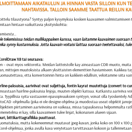
LMOITTAMAAN AIKATAULUN JA HINNAN VASTA SILLOIN KUN T
NAHTAVISSA. TALLOIN SAAMME TAATTUA REILUN KA
ittelu tilaustyona? Syntyy paljon kysymyksia koskien kaavaimen valmistamiseen t
itaan hintaan vaikuttavia yksityiskohtia:
tamisesta…
le tekemisissa teidan mallikappaleen kanssa, vaan laitamme kaavaimen suoraan t
ka synny kustannuksia. Jotta kaavain voitaisi laittaa suoraan teetettavaksi, tule
orelDraw X8 tai seuraava:
leen – ovat myos vektoreita. Meidan laitteistolle kay ainoastaan CDR-muoto, muita
an, mittojen muutoksista alkaen yksittaisten elementtien haviamiseen. Kaikkea tayt
omautettava, etta konvertoinnin hinta on kaikkein edullisin, veloitamme siita vai
irline-paksuisia, aariviivat ovat suljettuja, fontin kayrat muutettuja (convert to cu
noastaan hairline-paksuisia linjoja, muuten objekti katoaa. Katkaistu aariviiva voi 
a. Tyypillisia syita vastaavien epasopivuuksien syntyyn, voivat olla tyoskentely Ado
 AutoCAD -ohjelmalla (joka ei ole designe-ohjelma ja muodostaa useat objektit janoje
objektien piirtaminen aariviivoina on vaikeaa, missa tapauksessa helpommalta ratk
enetelma ei kay, silla kaavaimeen tulee linjat, kokonaisen alueen sijaan.
uri, bittikarttagrafiikka puuttuvat.
 huomatuksia, mutta kokeneemmat muutavat jpeg-kuvan, jonka koko on 100 x 100 pi
Corel-ohjelmaa, jonka avulla kuva venytetaan tarvittavaan kokoon ja tallennetaa