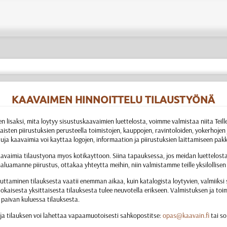
KAAVAIMEN HINNOITTELU TILAUSTYÖNÄ
n lisaksi, mita loytyy sisustuskaavaimien luettelosta, voimme valmistaa niita Tei
aisten piirustuksien perusteella toimistojen, kauppojen, ravintoloiden, yokerhojen j
attuja kaavaimia voi kayttaa logojen, informaation ja piirustuksien laittamiseen pak
vaimia tilaustyona myos kotikayttoon. Siina tapauksessa, jos meidan luettelost
haluamanne piirustus, ottakaa yhteytta meihin, niin valmistamme teille yksilollise
ttaminen tilauksesta vaatii enemman aikaa, kuin katalogista loytyvien, valmiiksi
okaisesta yksittaisesta tilauksesta tulee neuvotella erikseen. Valmistuksen ja toi
paivan kuluessa tilauksesta.
ja tilauksen voi lahettaa vapaamuotoisesti sahkopostitse:
opas@kaavain.fi
tai so