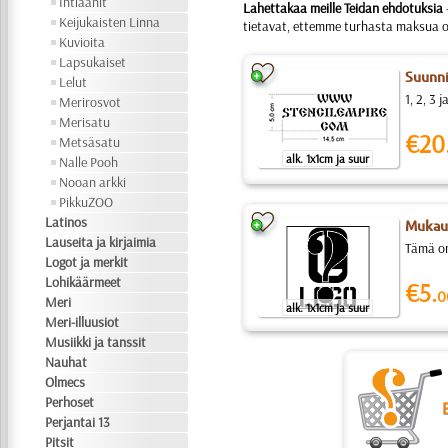
Intiaanit
Lahettakaa meille Teidan ehdotuksia
Keijukaisten Linna
tietavat, ettemme turhasta maksua ot
Kuvioita
Lapsukaiset
Suunn
Lelut
1, 2, 3 
Merirosvot
Merisatu
€20
Metsäsatu
alk. 1x1cm ja suur
Nalle Pooh
Nooan arkki
PikkuZOO
Latinos
Mukaut
Lauseita ja kirjaimia
Tämä on 
Logot ja merkit
Lohikäärmeet
€5.
0
Meri
alk. 1x1cm ja suur
Meri-illuusiot
Musiikki ja tanssit
Nauhat
Olmecs
Perhoset
Perjantai 13
Pitsit