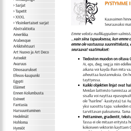
PYSTYMME I
> Sarjat
> Tapetit
> XXXL
Kaavaimen hinno
> Yksinkertaiset sarjat
Seuraavaksi main
Abstraktioita
Emme veloita mallikappaleen valmis
Amerikka
…vain siina tapauksessa, kun emme o
Arabesque
emme ole vastuussa suunnittelusta, ei
Arkkitehtuuri
seuraavat vaatimukset:
Art Nuovo ja Art Deco
Asteekit
Tiedoston muodon on oltava C
Avaruus
Ai, eps, dwg, swg ja niin edel
aikana voi kayda ihan mita va
Dinosaurukset
aiheuttaa kustannuksia. On hu
Efesos-kaupunki
tayttyessa.
Egypti
Kaikki objektien linjat ovat ha
Eläimet
Meidan laitteisto tunnistaa ai
Ennen Kolumbusta
sisalla voi nayttaa epasopivalt
Esineet
ole ”hairline” -kasitysta) tai
Fantasia
yksi suosittu tapa: vaikeiden 
Harsuuntuminen
tarvittavan paksuisena. Tama m
Hedelmät
Peittaminen, gradientit, tekstu
Tassa ei ole mitaan erityista
Hohloma
kokoiseen vektoriin kayttaen 
Hymiöt