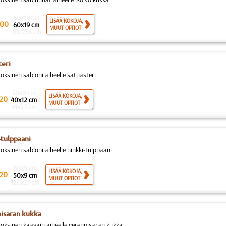
60x19 cm
LISÄÄ KOKOJA,
00
60x19 cm
MUUT OPTIOT
180x56 cm
teri
roksinen sabloni aiheelle satuasteri
30x9 cm
LISÄÄ KOKOJA,
20
40x12 cm
MUUT OPTIOT
91x27 cm
-tulppaani
oksinen sabloni aiheelle hinkki-tulppaani
50x9 cm
LISÄÄ KOKOJA,
20
50x9 cm
MUUT OPTIOT
120x21 cm
isaran kukka
roksinen kaavain aiheelle verenpisaran kukka