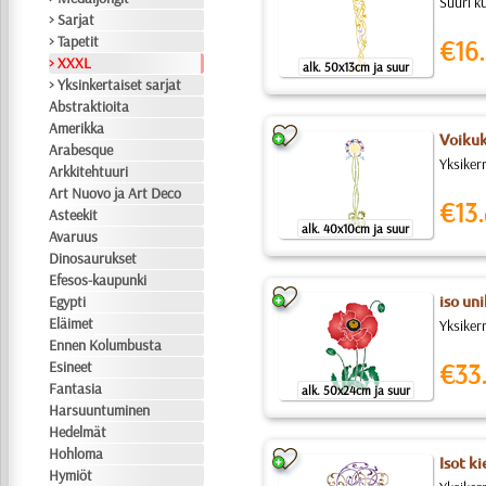
Suuri k
> Sarjat
> Tapetit
€16.
> XXXL
alk. 50x13cm ja suur
> Yksinkertaiset sarjat
Abstraktioita
Amerikka
Voikuk
Arabesque
Yksiker
Arkkitehtuuri
Art Nuovo ja Art Deco
€13.
Asteekit
alk. 40x10cm ja suur
Avaruus
Dinosaurukset
Efesos-kaupunki
Egypti
iso un
Eläimet
Yksikerr
Ennen Kolumbusta
Esineet
€33
Fantasia
alk. 50x24cm ja suur
Harsuuntuminen
Hedelmät
Hohloma
Isot k
Hymiöt