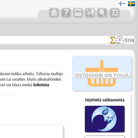
5114
äkseen kukka-aiheita.
Tällaisia malleja
OSTOSKORI ON TYHJÄ
in tai sivuihin. Myös ulkokohteiden,
nat voi tilata minkä
kokoisina
Näytteitä sabluunoista