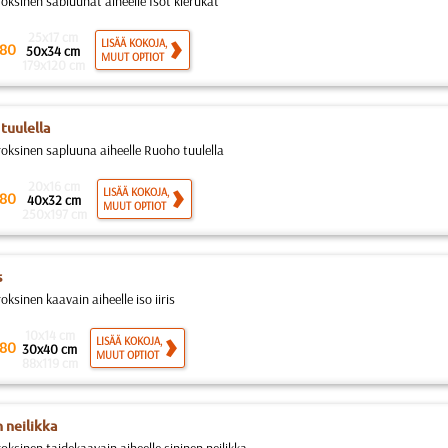
roksinen sabluunat aiheelle Isot kierukat
25x17 cm
LISÄÄ KOKOJA,
80
50x34 cm
MUUT OPTIOT
179x120 cm
tuulella
roksinen sapluuna aiheelle Ruoho tuulella
20x16 cm
LISÄÄ KOKOJA,
80
40x32 cm
MUUT OPTIOT
250x197 cm
s
oksinen kaavain aiheelle iso iiris
10x14 cm
LISÄÄ KOKOJA,
80
30x40 cm
MUUT OPTIOT
88x119 cm
n neilikka