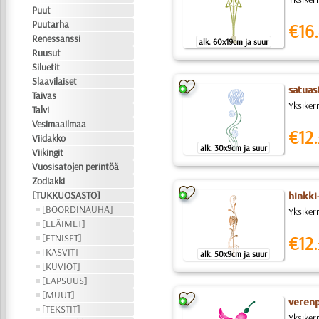
Puut
Puutarha
€16.
Renessanssi
alk. 60x19cm ja suur
Ruusut
Siluetit
Slaavilaiset
satuas
Taivas
Yksiker
Talvi
Vesimaailmaa
€12.
Viidakko
alk. 30x9cm ja suur
Viikingit
Vuosisatojen perintöä
Zodiakki
[TUKKUOSASTO]
hinkki
[BOORDINAUHA]
Yksikerr
[ELÄIMET]
[ETNISET]
€12.
[KASVIT]
alk. 50x9cm ja suur
[KUVIOT]
[LAPSUUS]
[MUUT]
verenp
[TEKSTIT]
Yksiker