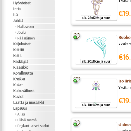
Yksiker
Hyönteiset
Intia
€19.
Itä
alk. 25x17cm ja suur
Juhlat
Halloween
Joulu
Ruoho 
Pääsiäinen
Keijukaiset
Yksiker
Keittiö
€16.
Keltit
Keskiajat
alk. 20x16cm ja suur
Klassikko
Koralliriutta
Kreikka
iso iiri
Kukat
Yksikerr
Kulkuvälineet
Kuviot
€19.
Laatta ja mosaiikki
alk. 10x14cm ja suur
Lapsuus
Alisa
Elävä metsä
sinine
Englantilaiset sadut