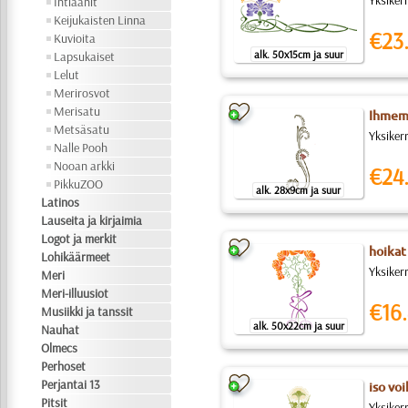
Yksikerr
Intiaanit
Keijukaisten Linna
€23
Kuvioita
alk. 50x15cm ja suur
Lapsukaiset
Lelut
Merirosvot
Merisatu
Ihmem
Metsäsatu
Yksiker
Nalle Pooh
Nooan arkki
€24
PikkuZOO
alk. 28x9cm ja suur
Latinos
Lauseita ja kirjaimia
Logot ja merkit
hoikat
Lohikäärmeet
Yksiker
Meri
Meri-illuusiot
€16.
Musiikki ja tanssit
alk. 50x22cm ja suur
Nauhat
Olmecs
Perhoset
Perjantai 13
iso vo
Pitsit
Yksiker