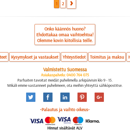
1
2
Onko käännös huono?
Ehdottakaa omaa vaihtoehtoa!
Olemme kovin kiitollisia teille.
teet
Kysymykset ja vastaukset
Yhteystiedot
Toimitus ja maksu
Valmistettu Suomessa
Asiakaspalvelu: 0400 764 075
Parhaiten tavoitat meidät puhelimella arkipäivisin klo 9 - 15.
Mikäli emme vastanneet puhelimeen, ota meihin yhteyttä sähköpostitse.
•Palautus ja vaihto oikeus•
Hinnat sisältävät ALV