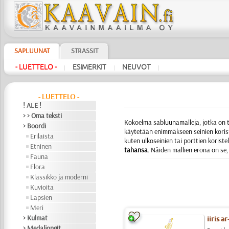
SAPLUUNAT
STRASSIT
- LUETTELO -
ESIMERKIT
NEUVOT
|
|
|
- LUETTELO -
! ALE !
> > Oma teksti
Kokoelma sabluunamalleja, jotka on ta
> Boordi
käytetään enimmäkseen seinien korist
Erilaista
kuten ulkoseinien tai porttien koriste
Etninen
tahansa
. Näiden mallien erona on se, 
Fauna
Flora
Klassikko ja moderni
Kuvioita
Lapsien
Meri
> Kulmat
iiris a
> Medaljongit