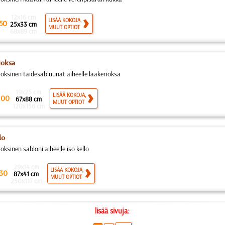
12x16 cm
LISÄÄ KOKOJA,
50
25x33 cm
MUUT OPTIOT
68x89 cm
ioksa
roksinen taidesabluunat aiheelle laakerioksa
19x25 cm
.
LISÄÄ KOKOJA,
00
67x88 cm
MUUT OPTIOT
120x156 cm
lo
oksinen sabloni aiheelle iso kello
29x14 cm
LISÄÄ KOKOJA,
30
87x41 cm
MUUT OPTIOT
250x117 cm
lisää sivuja: