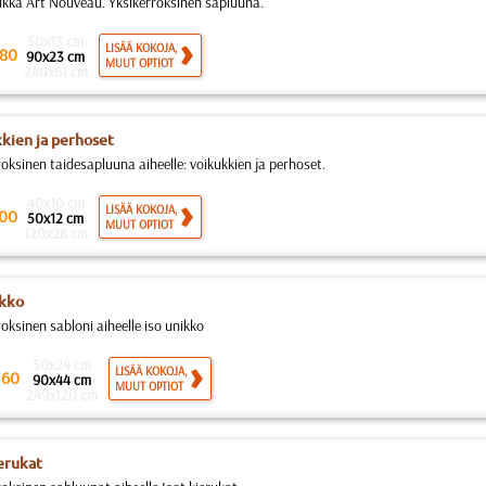
ukka Art Nouveau. Yksikerroksinen sapluuna.
50x13 cm
LISÄÄ KOKOJA,
80
90x23 cm
MUUT OPTIOT
240x61 cm
kien ja perhoset
roksinen taidesapluuna aiheelle: voikukkien ja perhoset.
40x10 cm
LISÄÄ KOKOJA,
00
50x12 cm
MUUT OPTIOT
120x28 cm
ikko
oksinen sabloni aiheelle iso unikko
50x24 cm
.
LISÄÄ KOKOJA,
60
90x44 cm
MUUT OPTIOT
249x120 cm
ierukat