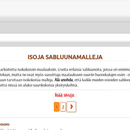
ISOJA SABLUUNAMALLEJA
rkoitettu isokokoisiin maalauksiin. Useita erilaisia sabluunoita, joissa on enimm
eluun, mutta ne ovat myös suosittuja maalaukseen suuriin huonekalujen osiin - ovi
luun tarvitaan isokokoisia malleja.
Älä unohda
, että kaikki muiden osioiden sabloo
että niissä on aluksi suurikokoisia yksityiskohtia.
lisää sivuja:
1
2
r-nuvo