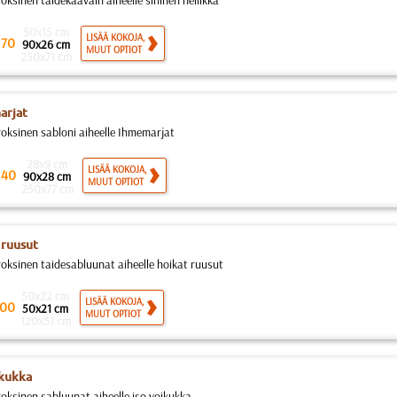
oksinen taidekaavain aiheelle sininen neilikka
50x15 cm
.
LISÄÄ KOKOJA,
70
90x26 cm
MUUT OPTIOT
250x71 cm
arjat
roksinen sabloni aiheelle Ihmemarjat
28x9 cm
.
LISÄÄ KOKOJA,
40
90x28 cm
MUUT OPTIOT
250x77 cm
 ruusut
roksinen taidesabluunat aiheelle hoikat ruusut
50x22 cm
LISÄÄ KOKOJA,
00
50x21 cm
MUUT OPTIOT
120x51 cm
ikukka
roksinen sabluunat aiheelle iso voikukka