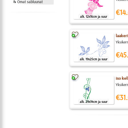
❧ Omat sabluunat
€14.
alk. 12x16cm ja suur
laaker
Yksiker
€45
alk. 19x25cm ja suur
iso kel
Yksikerr
€31.
alk. 29x14cm ja suur