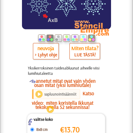
neuvoja
Miten tilata?
> Lyhyt ohje
LUE TÄSTÄ!
Yksikerroksinen taidesabluunat aiheelle viisi
lumihiutaleetta
O
annetut mitat ovat vain yhden
osan mitat (yksi lumihiutale)
Katso
sapluunointisäännöt
video:
miten koristella ikkunat
tekolumella 52 sekunnissa!
valitse koko
Z
€
13.70
8x8 cm