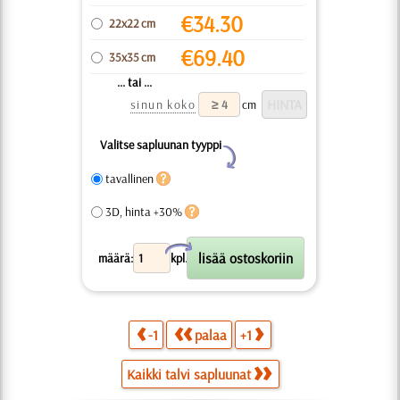
€
34.30
22x22 cm
€
69.40
35x35 cm
... tai ...
sinun koko
cm
Valitse sapluunan tyyppi
Y
tavallinen
3D, hinta +30%
X
määrä:
kpl.
-1
palaa
+1
Kaikki talvi sapluunat