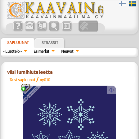
SAPLUUNAT
STRASSIT
- Luettelo -
Esimerkit
Neuvot
viisi lumihiutaleetta
/
Talvi sapluunat
ny010
a