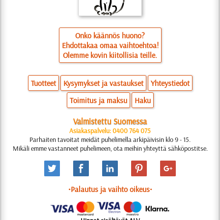
Onko käännös huono?
Ehdottakaa omaa vaihtoehtoa!
Olemme kovin kiitollisia teille.
Tuotteet
Kysymykset ja vastaukset
Yhteystiedot
Toimitus ja maksu
Haku
Valmistettu Suomessa
Asiakaspalvelu: 0400 764 075
Parhaiten tavoitat meidät puhelimella arkipäivisin klo 9 - 15.
Mikäli emme vastanneet puhelimeen, ota meihin yhteyttä sähköpostitse.
•Palautus ja vaihto oikeus•