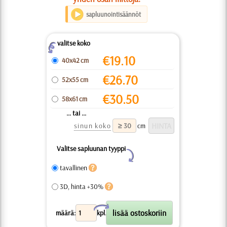
sapluunointisäännöt
valitse koko
Z
€
19.10
40x42 cm
€
26.70
52x55 cm
€
30.50
58x61 cm
... tai ...
sinun koko
cm
Valitse sapluunan tyyppi
Y
tavallinen
3D, hinta +30%
X
määrä:
kpl.