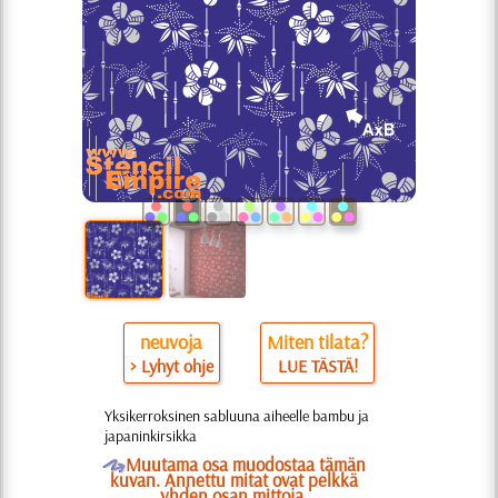
neuvoja
Miten tilata?
> Lyhyt ohje
LUE TÄSTÄ!
Yksikerroksinen sabluuna aiheelle bambu ja
japaninkirsikka
O
Muutama osa muodostaa tämän
kuvan. Annettu mitat ovat pelkkä
yhden osan mittoja.