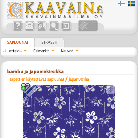
SAPLUUNAT
STRASSIT
- Luettelo -
Esimerkit
Neuvot
bambu ja japaninkirsikka
/
Tapettien käytettävät sapluunat
japan001ha
a