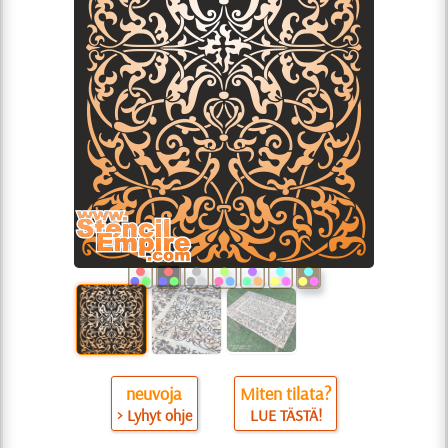
neuvoja
Miten tilata?
> Lyhyt ohje
LUE TÄSTÄ!