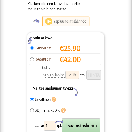
Yksikerroksinen kaavain aiheelle
mauritanialainen matto
O
sapluunointisäännöt
valitse koko
Z
€
25.90
38x58 cm
€
42.00
56x84 cm
... tai ...
sinun koko
cm
Valitse sapluunan tyyppi
Y
tavallinen
3D, hinta +30%
X
määrä:
kpl.