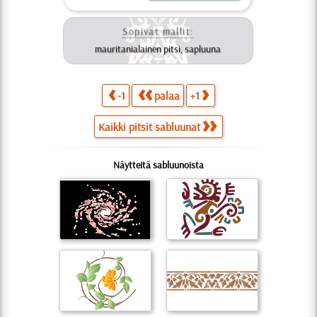
Sopivat mallit:
mauritanialainen pitsi, sapluuna
-1
palaa
+1
Kaikki pitsit sabluunat
Näytteitä sabluunoista