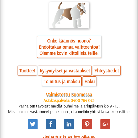
Onko käännös huono?
Ehdottakaa omaa vaihtoehtoa!
Olemme kovin kiitollisia teille.
Tuotteet
Kysymykset ja vastaukset
Yhteystiedot
Toimitus ja maksu
Haku
Valmistettu Suomessa
Asiakaspalvelu: 0400 764 075
Parhaiten tavoitat meidät puhelimella arkipäivisin klo 9 - 15.
Mikäli emme vastanneet puhelimeen, ota meihin yhteyttä sähköpostitse.
•Palautus ja vaihto oikeus•