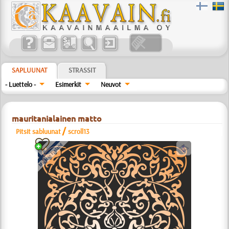
SAPLUUNAT
STRASSIT
- Luettelo -
Esimerkit
Neuvot
mauritanialainen matto
/
Pitsit sabluunat
scroll13
a