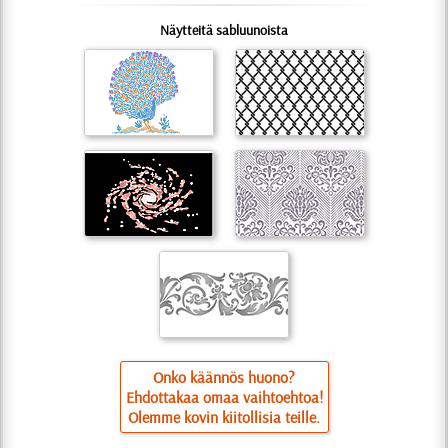
Näytteitä sabluunoista
Onko käännös huono?
Ehdottakaa omaa vaihtoehtoa!
Olemme kovin kiitollisia teille.