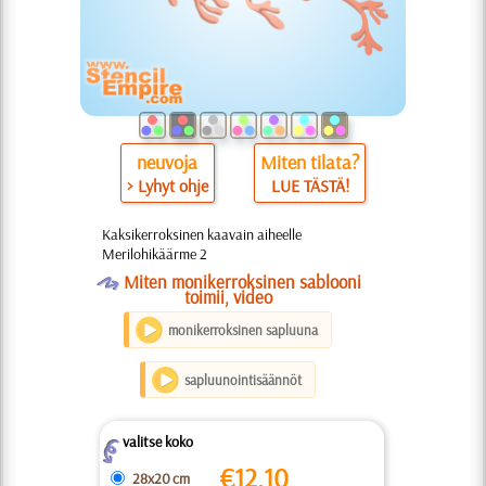
neuvoja
Miten tilata?
> Lyhyt ohje
LUE TÄSTÄ!
Kaksikerroksinen kaavain aiheelle
Merilohikäärme 2
O
Miten monikerroksinen sablooni
toimii, video
monikerroksinen sapluuna
sapluunointisäännöt
valitse koko
Z
€
12.10
28x20 cm