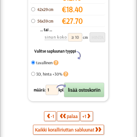
€
18.40
42x29 cm
€
27.70
56x39 cm
... tai ...
sinun koko
cm
Valitse sapluunan tyyppi
Y
tavallinen
3D, hinta +30%
X
määrä:
kpl.
-1
palaa
+1
Kaikki koralliriuttan sabluunat