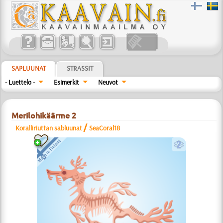
SAPLUUNAT
STRASSIT
- Luettelo -
Esimerkit
Neuvot
Merilohikäärme 2
/
Koralliriuttan sabluunat
SeaCoral18
b