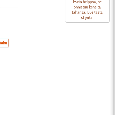
hyvin helppoa, se
onnistuu keneltä
tahansa. Lue tästä
ohjeita!
Haku