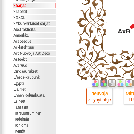
> Sarjat
> Tapetit
> XXXL
> Yksinkertaiset sarjat
Abstraktioita
Amerikka
Arabesque
Arkkitehtuuri
Art Nuovo ja Art Deco
Asteekit
Avaruus
Dinosaurukset
Efesos-kaupunki
Egypti
Eläimet
neuvoja
Mite
Ennen Kolumbusta
> Lyhyt ohje
LU
Esineet
Fantasia
Harsuuntuminen
Hedelmät
Hohloma
Hymiöt