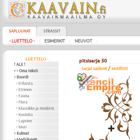
SAPLUUNAT
STRASSIT
- LUETTELO -
ESIMERKIT
NEUVOT
|
|
|
- LUETTELO -
pitsisarja 50
! ALE !
/
Sarjat sablonit
motif050
> > Oma teksti
> Boordi
Erilaista
Etninen
Fauna
Flora
Klassikko ja moderni
Kuvioita
Lapsien
Meri
> Kulmat
> Medaljongit