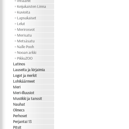
Intiaanit
Keijukaisten Linna
Kuvioita
Lapsukaiset
Lelut
Merirosvot
Merisatu
Metsäsatu
Nalle Pooh
Nooan arkki
PikkuZOO
Latinos
Lauseita ja kirjaimia
Logot ja merkit
Lohikäärmeet
Meri
Meri-illuusiot
Musiikki ja tanssit
Nauhat
Olmecs
Perhoset
Perjantai 13
Pitsit