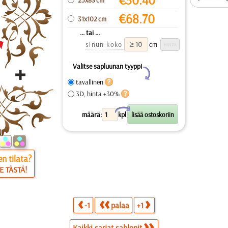
€
68.70
31x102 cm
... tai ...
sinun koko
cm
Valitse sapluunan tyyppi
Y
tavallinen
3D, hinta +30%
X
määrä:
kpl.
n tilata?
E TÄSTÄ!
-1
palaa
+1
Kaikki sarjat sablonit