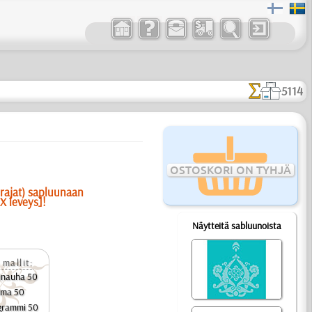
5114
OSTOSKORI ON TYHJÄ
(rajat) sapluunaan
X leveys]!
Näytteitä sabluunoista
 mallit:
dinauha 50
ulma 50
grammi 50