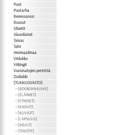
Puut
Puutarha
Renessanssi
Ruusut
Siluetit
Slaavilaiset
Taivas
Talvi
Vesimaailmaa
Viidakko
Viikingit
Vuosisatojen perintöä
Zodiakki
[TUKKUOSASTO]
[BOORDINAUHA]
[ELÄIMET]
[ETNISET]
[KASVIT]
[KUVIOT]
[LAPSUUS]
[MUUT]
[TEKSTIT]