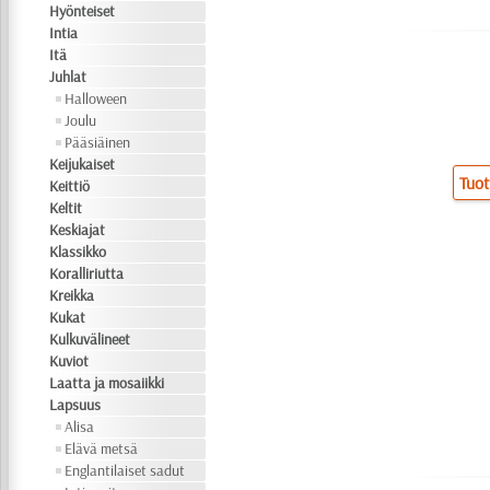
Hyönteiset
Intia
Itä
Juhlat
Halloween
Joulu
Pääsiäinen
Keijukaiset
Tuot
Keittiö
Keltit
Keskiajat
Klassikko
Koralliriutta
Kreikka
Kukat
Kulkuvälineet
Kuviot
Laatta ja mosaiikki
Lapsuus
Alisa
Elävä metsä
Englantilaiset sadut