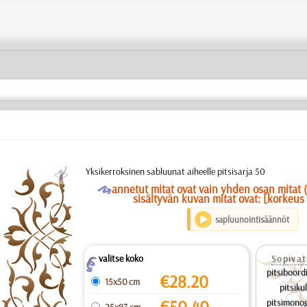
a
Yksikerroksinen sabluunat aiheelle pitsisarja 50
O
annetut mitat ovat vain yhden osan mitat 
sisältyvän kuvan mitat ovat: [korkeus 
sapluunointisäännöt
valitse koko
Sopivat
Z
pitsiboor
€
28.20
15x50 cm
pitsik
€
50.40
pitsimono
25x83 cm