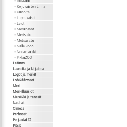
Intiaanit
Keijukaisten Linna
Kuvioita
Lapsukaiset
Lelut
Merirosvot
Merisatu
Metsäsatu
Nalle Pooh
Nooan arkki
PikkuZOO
Latinos
Lauseita ja kirjaimia
Logot ja merkit
Lohikäärmeet
Meri
Meri-illuusiot
Musiikki ja tanssit
Nauhat
Olmecs
Perhoset
Perjantai 13
Pitsit