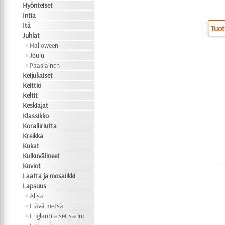
Hyönteiset
Intia
Itä
Tuot
Juhlat
Halloween
Joulu
Pääsiäinen
Keijukaiset
Keittiö
Keltit
Keskiajat
Klassikko
Koralliriutta
Kreikka
Kukat
Kulkuvälineet
Kuviot
Laatta ja mosaiikki
Lapsuus
Alisa
Elävä metsä
Englantilaiset sadut