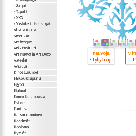
> Sarjat
> Tapetit
> XXXL
> Yksinkertaiset sarjat
Abstraktioita
Amerikka
Arabesque
Arkkitehtuuri
neuvoja
Mite
Art Nuovo ja Art Deco
> Lyhyt ohje
LU
Asteekit
Avaruus
Dinosaurukset
Efesos-kaupunki
Egypti
Eläimet
Ennen Kolumbusta
Esineet
Fantasia
Harsuuntuminen
Hedelmät
Hohloma
Hymiöt