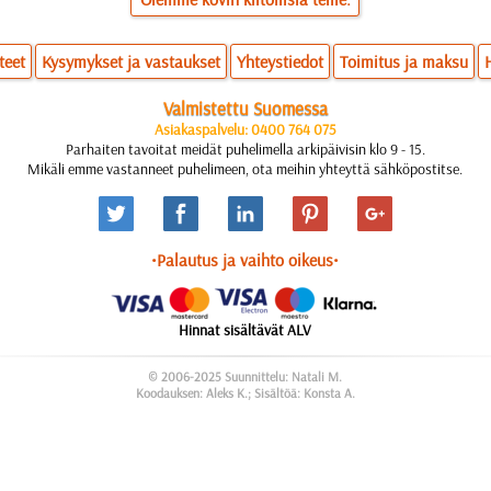
teet
Kysymykset ja vastaukset
Yhteystiedot
Toimitus ja maksu
Valmistettu Suomessa
Asiakaspalvelu: 0400 764 075
Parhaiten tavoitat meidät puhelimella arkipäivisin klo 9 - 15.
Mikäli emme vastanneet puhelimeen, ota meihin yhteyttä sähköpostitse.
•Palautus ja vaihto oikeus•
Hinnat sisältävät ALV
© 2006-2025 Suunnittelu: Natali M.
Koodauksen: Aleks K.; Sisältöä: Konsta A.