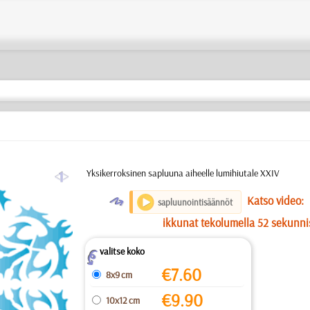
a
Yksikerroksinen sapluuna aiheelle lumihiutale XXIV
O
Katso video:
sapluunointisäännöt
ikkunat tekolumella 52 sekunni
valitse koko
Z
€
7.60
8x9 cm
€
9.90
10x12 cm