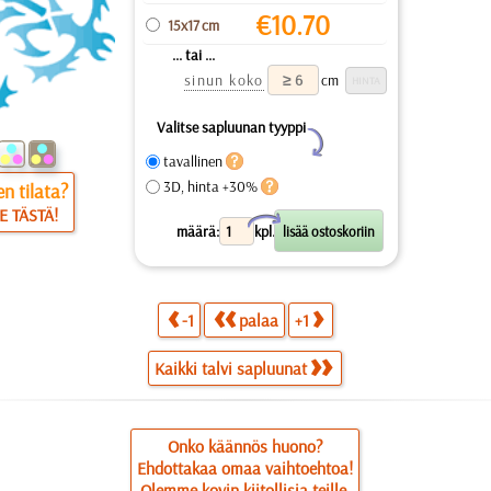
€
10.70
15x17 cm
... tai ...
sinun koko
cm
Valitse sapluunan tyyppi
Y
tavallinen
3D, hinta +30%
n tilata?
E TÄSTÄ!
X
määrä:
kpl.
-1
palaa
+1
Kaikki talvi sapluunat
Onko käännös huono?
Ehdottakaa omaa vaihtoehtoa!
Olemme kovin kiitollisia teille.