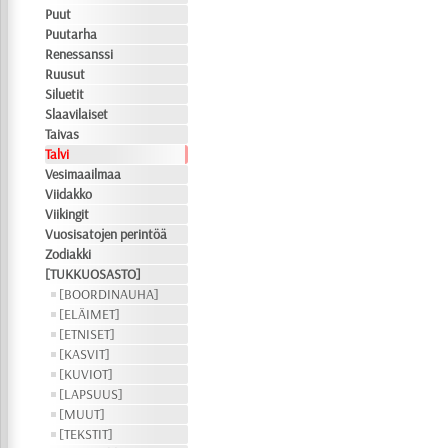
Puut
Puutarha
Renessanssi
Ruusut
Siluetit
Slaavilaiset
Taivas
Talvi
Vesimaailmaa
Viidakko
Viikingit
Vuosisatojen perintöä
Zodiakki
[TUKKUOSASTO]
[BOORDINAUHA]
[ELÄIMET]
[ETNISET]
[KASVIT]
[KUVIOT]
[LAPSUUS]
[MUUT]
[TEKSTIT]