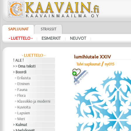
SAPLUUNAT
STRASSIT
- LUETTELO -
ESIMERKIT
NEUVOT
|
|
|
- LUETTELO -
lumihiutale XXIV
! ALE !
/
Talvi sapluunat
ny015
> > Oma teksti
> Boordi
Erilaista
Etninen
Fauna
Flora
Klassikko ja moderni
Kuvioita
Lapsien
Meri
> Kulmat
> Medaljongit