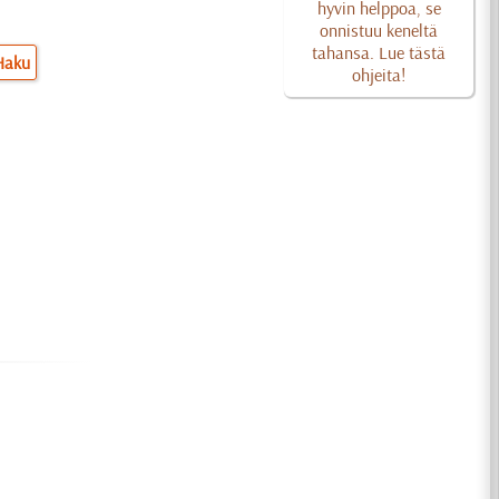
hyvin helppoa, se
onnistuu keneltä
tahansa. Lue tästä
Haku
ohjeita!