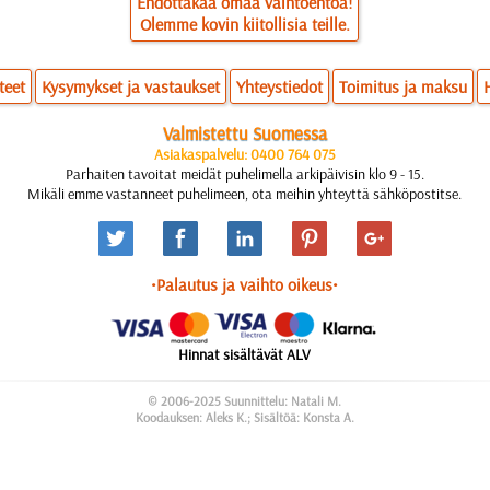
Ehdottakaa omaa vaihtoehtoa!
Olemme kovin kiitollisia teille.
teet
Kysymykset ja vastaukset
Yhteystiedot
Toimitus ja maksu
Valmistettu Suomessa
Asiakaspalvelu: 0400 764 075
Parhaiten tavoitat meidät puhelimella arkipäivisin klo 9 - 15.
Mikäli emme vastanneet puhelimeen, ota meihin yhteyttä sähköpostitse.
•Palautus ja vaihto oikeus•
Hinnat sisältävät ALV
© 2006-2025 Suunnittelu: Natali M.
Koodauksen: Aleks K.; Sisältöä: Konsta A.