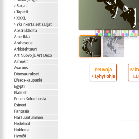
> Sarjat
> Tapetit
> XXXL
> Yksinkertaiset sarjat
Abstraktioita
Amerikka
Arabesque
Arkkitehtuuri
Art Nuovo ja Art Deco
Asteekit
Avaruus
neuvoja
Mite
Dinosaurukset
> Lyhyt ohje
LU
Efesos-kaupunki
Egypti
Eläimet
Ennen Kolumbusta
Esineet
Fantasia
Harsuuntuminen
Hedelmät
Hohloma
Hymiöt