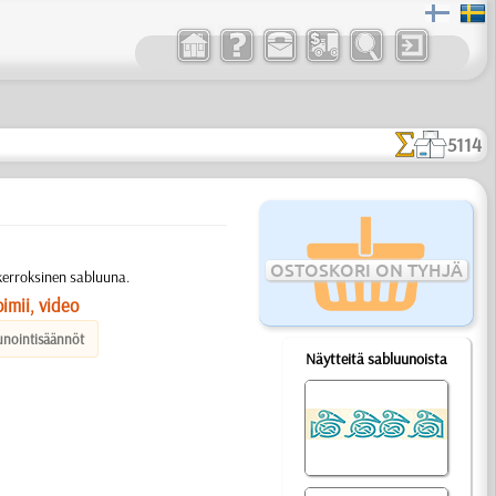
5114
OSTOSKORI ON TYHJÄ
kerroksinen sabluuna.
imii, video
unointisäännöt
Näytteitä sabluunoista