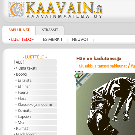
SAPLUUNAT
STRASSIT
- LUETTELO -
ESIMERKIT
NEUVOT
|
|
|
- LUETTELO -
Hän on kadutanssija
! ALE !
/
Musiikki ja tanssit sabluunat
fi
> > Oma teksti
> Boordi
Erilaista
Etninen
Fauna
Flora
Klassikko ja moderni
Kuvioita
Lapsien
Meri
> Kulmat
> Medaljongit