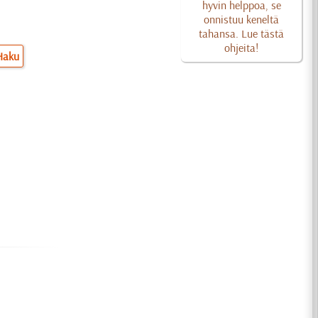
hyvin helppoa, se
onnistuu keneltä
tahansa. Lue tästä
ohjeita!
Haku