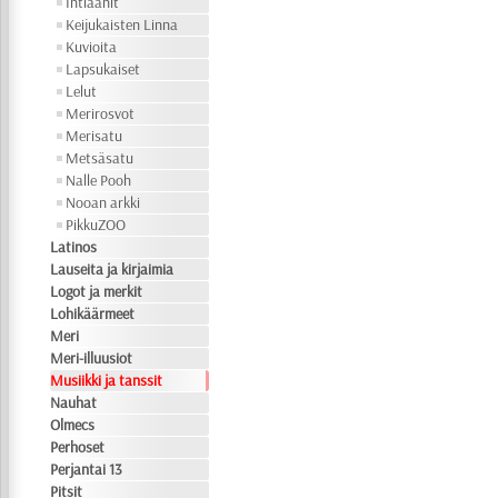
Intiaanit
Keijukaisten Linna
Kuvioita
Lapsukaiset
Lelut
Merirosvot
Merisatu
Metsäsatu
Nalle Pooh
Nooan arkki
PikkuZOO
Latinos
Lauseita ja kirjaimia
Logot ja merkit
Lohikäärmeet
Meri
Meri-illuusiot
Musiikki ja tanssit
Nauhat
Olmecs
Perhoset
Perjantai 13
Pitsit