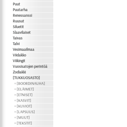
Puut
Puutarha
Renessanssi
Ruusut
Siluetit
Slaavilaiset
Taivas
Talvi
Vesimaailmaa
Viidakko
Viikingit
Vuosisatojen perintöä
Zodiakki
[TUKKUOSASTO]
[BOORDINAUHA]
[ELÄIMET]
[ETNISET]
[KASVIT]
[KUVIOT]
[LAPSUUS]
[MUUT]
[TEKSTIT]