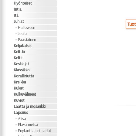
Hyönteiset
Intia
Itä
Juhlat
Tuot
Halloween
Joulu
Pääsiäinen
Keijukaiset
Keittiö
Keltit
Keskiajat
Klassikko
Koralliriutta
Kreikka
Kukat
Kulkuvälineet
Kuviot
Laatta ja mosaiikki
Lapsuus
Alisa
Elävä metsä
Englantilaiset sadut