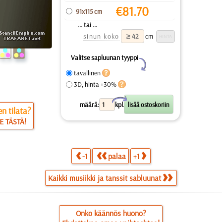
€
81.70
91x115 cm
... tai ...
sinun koko
cm
Valitse sapluunan tyyppi
Y
tavallinen
3D, hinta +30%
X
määrä:
kpl.
n tilata?
E TÄSTÄ!
-1
palaa
+1
Kaikki musiikki ja tanssit sabluunat
Onko käännös huono?