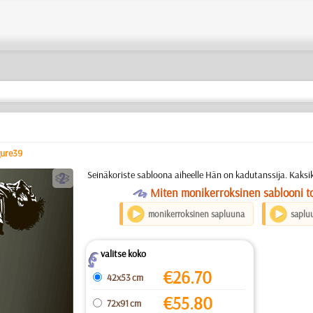
gure39
b
Seinäkoriste sabloona aiheelle Hän on kadutanssija. Kaksi
O
Miten monikerroksinen sablooni to
monikerroksinen sapluuna
saplu
valitse koko
Z
€
26.70
42x53 cm
€
55.80
72x91 cm