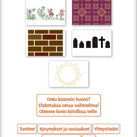
Onko käännös huono?
Ehdottakaa omaa vaihtoehtoa!
Olemme kovin kiitollisia teille.
Tuotteet
Kysymykset ja vastaukset
Yhteystiedot