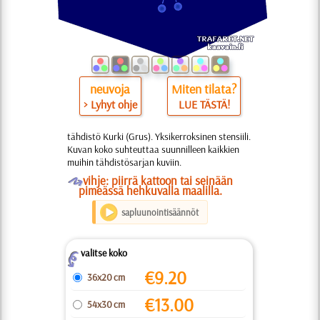
neuvoja
Miten tilata?
> Lyhyt ohje
LUE TÄSTÄ!
tähdistö Kurki (Grus). Yksikerroksinen stensiili.
Kuvan koko suhteuttaa suunnilleen kaikkien
muihin tähdistösarjan kuviin.
O
vihje: piirrä kattoon tai seinään
pimeässä hehkuvalla maalilla.
sapluunointisäännöt
valitse koko
Z
€
9.20
36x20 cm
€
13.00
54x30 cm