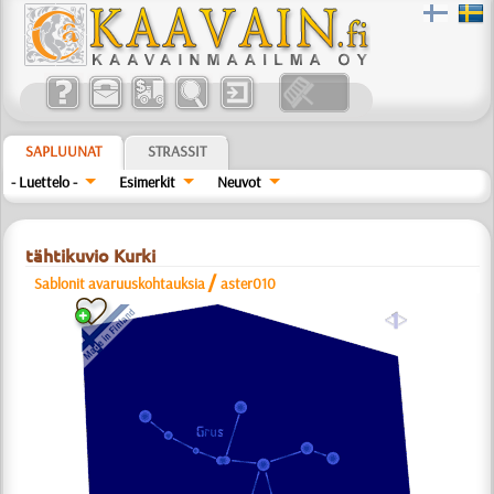
SAPLUUNAT
STRASSIT
- Luettelo -
Esimerkit
Neuvot
tähtikuvio Kurki
/
Sablonit avaruuskohtauksia
aster010
a