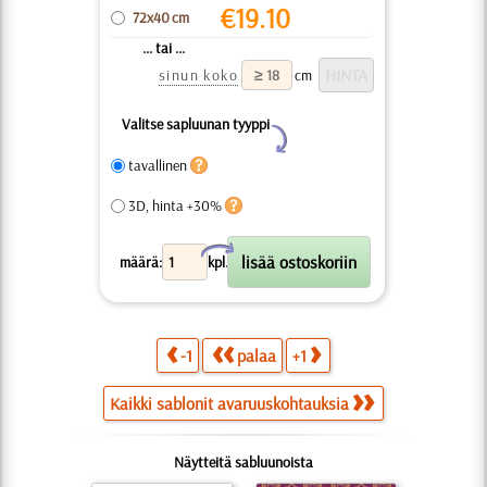
€
19.10
72x40 cm
... tai ...
sinun koko
cm
Valitse sapluunan tyyppi
Y
tavallinen
3D, hinta +30%
X
määrä:
kpl.
-1
palaa
+1
Kaikki sablonit avaruuskohtauksia
Näytteitä sabluunoista