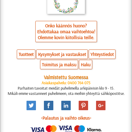
Onko käännös huono?
Ehdottakaa omaa vaihtoehtoa!
Olemme kovin kiitollisia teille.
Tuotteet
Kysymykset ja vastaukset
Yhteystiedot
Toimitus ja maksu
Haku
Valmistettu Suomessa
Asiakaspalvelu: 0400 764 075
Parhaiten tavoitat meidät puhelimella arkipäivisin klo 9 - 15.
Mikäli emme vastanneet puhelimeen, ota meihin yhteyttä sähköpostitse.
•Palautus ja vaihto oikeus•