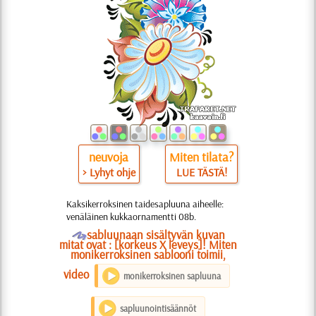
neuvoja
Miten tilata?
> Lyhyt ohje
LUE TÄSTÄ!
Kaksikerroksinen taidesapluuna aiheelle:
venäläinen kukkaornamentti 08b.
O
sabluunaan sisältyvän kuvan
mitat ovat : [korkeus X leveys]! Miten
monikerroksinen sablooni toimii,
video
monikerroksinen sapluuna
sapluunointisäännöt