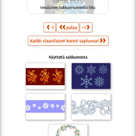
Venäläinen kukkaornamentti 08a
-1
palaa
+1
Kaikki slaavilaiset kuviot sapluunat
Näytteitä sabluunoista