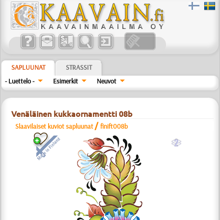
SAPLUUNAT
STRASSIT
- Luettelo -
Esimerkit
Neuvot
Venäläinen kukkaornamentti 08b
/
Slaavilaiset kuviot sapluunat
finift008b
b