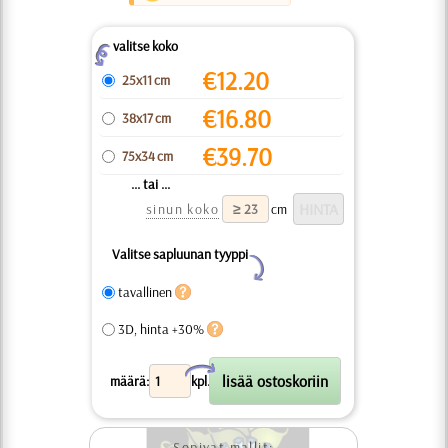
valitse koko
Z
€
12.20
25x11 cm
€
16.80
38x17 cm
€
39.70
75x34 cm
... tai ...
sinun koko
cm
Valitse sapluunan tyyppi
Y
tavallinen
3D, hinta +30%
X
määrä:
kpl.
Sopivat mallit: