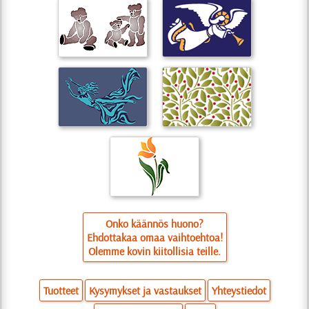
Onko käännös huono?
Ehdottakaa omaa vaihtoehtoa!
Olemme kovin kiitollisia teille.
Tuotteet
Kysymykset ja vastaukset
Yhteystiedot