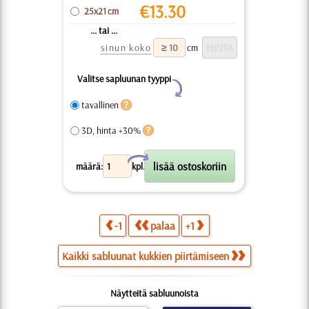
€
13.30
25x21 cm
... tai ...
sinun koko
cm
Valitse sapluunan tyyppi
Y
tavallinen
3D, hinta +30%
X
määrä:
kpl.
-1
palaa
+1
Kaikki sabluunat kukkien piirtämiseen
Näytteitä sabluunoista