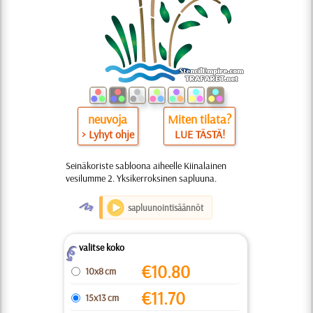
neuvoja
Miten tilata?
> Lyhyt ohje
LUE TÄSTÄ!
Seinäkoriste sabloona aiheelle Kiinalainen
vesilumme 2. Yksikerroksinen sapluuna.
O
sapluunointisäännöt
valitse koko
Z
€
10.80
10x8 cm
€
11.70
15x13 cm