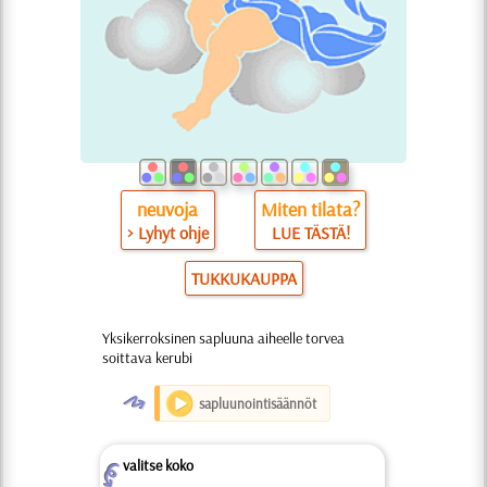
neuvoja
Miten tilata?
> Lyhyt ohje
LUE TÄSTÄ!
TUKKUKAUPPA
Yksikerroksinen sapluuna aiheelle torvea
soittava kerubi
O
sapluunointisäännöt
valitse koko
Z