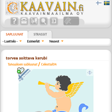
SAPLUUNAT
STRASSIT
- Luettelo -
Esimerkit
Neuvot
torvea soittava kerubi
/
Taivaaksen sabluunat
Celestial04
a