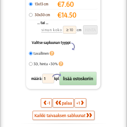
€
7.60
13x13 cm
€
14.50
30x30 cm
... tai ...
sinun koko
cm
Valitse sapluunan tyyppi
Y
tavallinen
3D, hinta +30%
X
määrä:
kpl.
-1
palaa
+1
Kaikki taivaaksen sabluunat