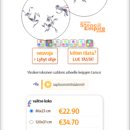
neuvoja
Miten tilata?
> Lyhyt ohje
LUE TÄSTÄ!
Yksikerroksinen sabloni aiheelle keijujen tanssi
O
sapluunointisäännöt
valitse koko
Z
€
22.90
86x23 cm
€
34.70
120x31 cm