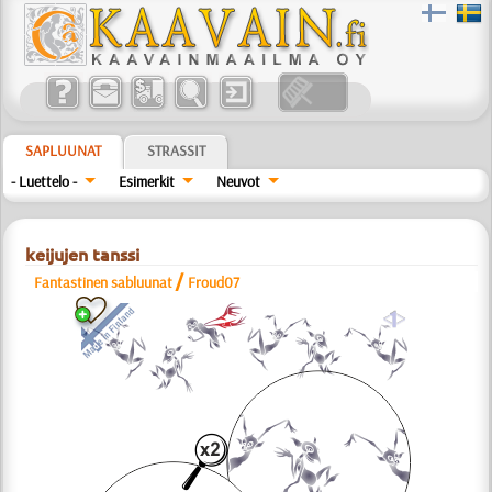
SAPLUUNAT
STRASSIT
- Luettelo -
Esimerkit
Neuvot
keijujen tanssi
/
Fantastinen sabluunat
Froud07
a