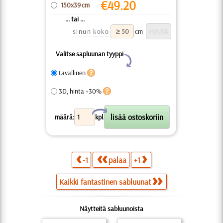
€
49.20
150x39 cm
... tai ...
sinun koko
cm
Valitse sapluunan tyyppi
Y
tavallinen
3D, hinta +30%
X
määrä:
kpl.
-1
palaa
+1
Kaikki fantastinen sabluunat
Näytteitä sabluunoista