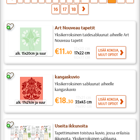
16
17
18
Art Nouveau tapetit
Yksikerroksinen taidesabluunat aiheelle Art
Nouveau tapetit
15x20 cm
€11.
LISÄÄ KOKOJA,
40
17x22 cm
alk. 15x20cm ja suur
MUUT OPTIOT
60x77 cm
kangaskuvio
Yksikerroksinen sabluunat aiheelle
kangaskuvio
17x21 cm
€18.
LISÄÄ KOKOJA,
30
35x43 cm
alk. 17x21cm ja suur
MUUT OPTIOT
74x90 cm
Useita ikkunoita
Tapettimainen toistuva kuvio, jossa erilaisia
ikkunoita. Yksikerroksinen sabluuna.