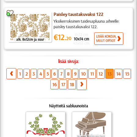
Paisley taustakuvaksi 122
Yksikerroksinen taidesapluuna aiheelle:
paisley taustakuvaksi 122.
8x12 cm
€12.
LISÄÄ KOKOJA,
20
10x14 cm
alk. 8x12cm ja suur
MUUT OPTIOT
45x63 cm
lisää sivuja:
1
2
3
4
5
6
7
8
9
10
11
12
13
14
15
16
17
18
Näytteitä sabluunoista