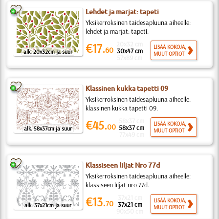
Lehdet ja marjat: tapeti
Yksikerroksinen taidesapluuna aiheelle:
lehdet ja marjat: tapeti.
20x32 cm
€17.
LISÄÄ KOKOJA,
60
30x47 cm
alk. 20x32cm ja suur
MUUT OPTIOT
57x89 cm
Klassinen kukka tapetti 09
Yksikerroksinen taidesapluuna aiheelle:
klassinen kukka tapetti 09.
58x37 cm
€45.
LISÄÄ KOKOJA,
00
58x37 cm
alk. 58x37cm ja suur
MUUT OPTIOT
77x49 cm
Klassiseen liljat Nro 77d
Yksikerroksinen taidesapluuna aiheelle:
klassiseen liljat nro 77d.
37x21 cm
€13.
LISÄÄ KOKOJA,
70
37x21 cm
alk. 37x21cm ja suur
MUUT OPTIOT
90x50 cm