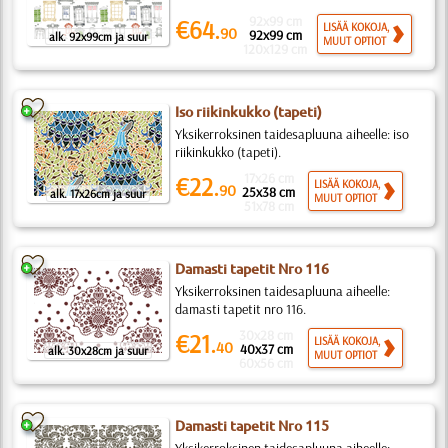
92x99 cm
€64.
LISÄÄ KOKOJA,
90
92x99 cm
alk. 92x99cm ja suur
MUUT OPTIOT
120x129 cm
Iso riikinkukko (tapeti)
Yksikerroksinen taidesapluuna aiheelle: iso
riikinkukko (tapeti).
17x26 cm
€22.
LISÄÄ KOKOJA,
90
25x38 cm
alk. 17x26cm ja suur
MUUT OPTIOT
51x78 cm
Damasti tapetit Nro 116
Yksikerroksinen taidesapluuna aiheelle:
damasti tapetit nro 116.
30x28 cm
€21.
LISÄÄ KOKOJA,
40
40x37 cm
alk. 30x28cm ja suur
MUUT OPTIOT
60x56 cm
Damasti tapetit Nro 115