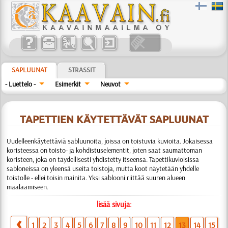
SAPLUUNAT
STRASSIT
- Luettelo -
Esimerkit
Neuvot
TAPETTIEN KÄYTETTÄVÄT SAPLUUNAT
Uudelleenkäytettäviä sabluunoita, joissa on toistuvia kuvioita. Jokaisessa
koristeessa on toisto- ja kohdistuselementit, joten saat saumattoman
koristeen, joka on täydellisesti yhdistetty itseensä. Tapettikuvioisissa
sabloneissa on yleensä useita toistoja, mutta koot näytetään yhdelle
toistolle - ellei toisin mainita. Yksi sablooni riittää suuren alueen
maalaamiseen.
lisää sivuja:
1
2
3
4
5
6
7
8
9
10
11
12
13
14
15