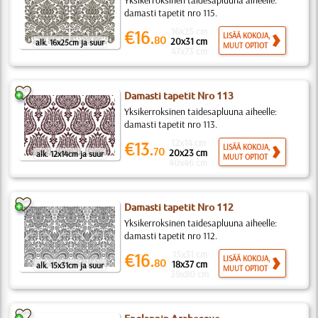
Yksikerroksinen taidesapluuna aiheelle:
damasti tapetit nro 115.
16x25 cm
€16.
LISÄÄ KOKOJA,
80
20x31 cm
alk. 16x25cm ja suur
MUUT OPTIOT
47x73 cm
Damasti tapetit Nro 113
Yksikerroksinen taidesapluuna aiheelle:
damasti tapetit nro 113.
12x14 cm
€13.
LISÄÄ KOKOJA,
70
20x23 cm
alk. 12x14cm ja suur
MUUT OPTIOT
40x46 cm
Damasti tapetit Nro 112
Yksikerroksinen taidesapluuna aiheelle:
damasti tapetit nro 112.
15x31 cm
€16.
LISÄÄ KOKOJA,
80
18x37 cm
alk. 15x31cm ja suur
MUUT OPTIOT
39x80 cm