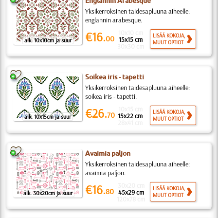
Englannin Arabesque
Yksikerroksinen taidesapluuna aiheelle:
englannin arabesque.
10x10 cm
€16.
LISÄÄ KOKOJA,
00
15x15 cm
alk. 10x10cm ja suur
MUUT OPTIOT
30x30 cm
Soikea iris - tapetti
Yksikerroksinen taidesapluuna aiheelle:
soikea iris - tapetti.
10x15 cm
€26.
LISÄÄ KOKOJA,
70
15x22 cm
alk. 10x15cm ja suur
MUUT OPTIOT
28x41 cm
Avaimia paljon
Yksikerroksinen taidesapluuna aiheelle:
avaimia paljon.
30x20 cm
€16.
LISÄÄ KOKOJA,
80
45x29 cm
alk. 30x20cm ja suur
MUUT OPTIOT
120x78 cm