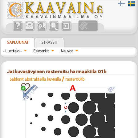
SAPLUUNAT
STRASSIT
- Luettelo -
Esimerkit
Neuvot
Jatkuvasävyinen rasteroitu harmaakiila 01b
/
Sablonit abstrakteilla kuvioilla
raster001b
b