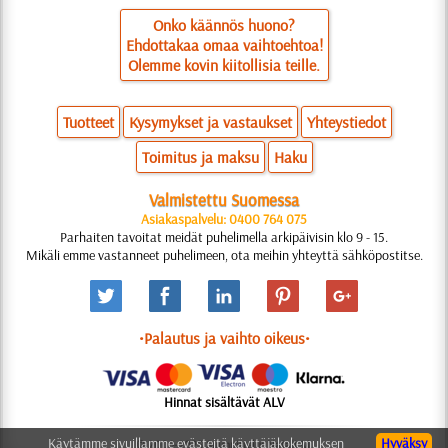
Onko käännös huono?
Ehdottakaa omaa vaihtoehtoa!
Olemme kovin kiitollisia teille.
Tuotteet
Kysymykset ja vastaukset
Yhteystiedot
Toimitus ja maksu
Haku
Valmistettu Suomessa
Asiakaspalvelu: 0400 764 075
Parhaiten tavoitat meidät puhelimella arkipäivisin klo 9 - 15.
Mikäli emme vastanneet puhelimeen, ota meihin yhteyttä sähköpostitse.
•Palautus ja vaihto oikeus•
Hinnat sisältävät ALV
Käytämme sivuillamme evästeitä käyttäjäkokemuksen
Hyväksy
© 2006-2025 Suunnittelu: Natali M.