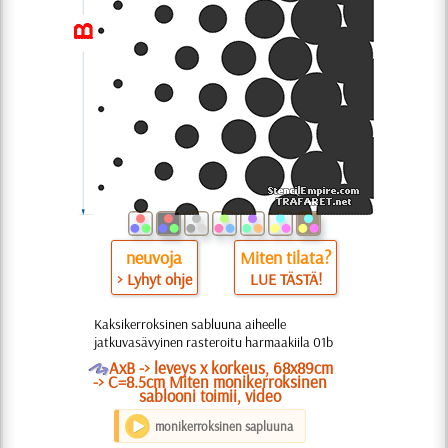
neuvoja
Miten tilata?
> Lyhyt ohje
LUE TÄSTÄ!
Kaksikerroksinen sabluuna aiheelle
jatkuvasävyinen rasteroitu harmaakiila 01b
O
AxB -> leveys x korkeus, 68x89cm
-> C=8.5cm Miten monikerroksinen
sablooni toimii, video
monikerroksinen sapluuna