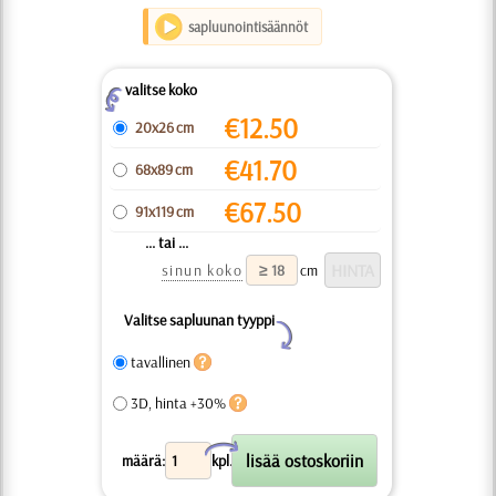
sapluunointisäännöt
valitse koko
Z
€
12.50
20x26 cm
€
41.70
68x89 cm
€
67.50
91x119 cm
... tai ...
sinun koko
cm
Valitse sapluunan tyyppi
Y
tavallinen
3D, hinta +30%
X
määrä:
kpl.