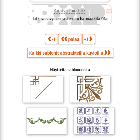
Sopivat mallit:
Jatkuvasävyinen rasteroitu harmaakiila 01a
-1
palaa
+1
Kaikki sablonit abstrakteilla kuvioilla
Näytteitä sabluunoista