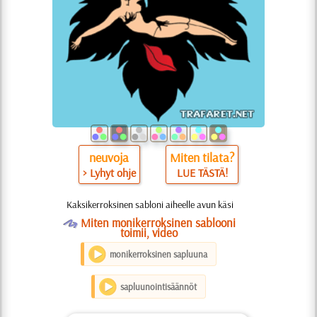
neuvoja
Miten tilata?
> Lyhyt ohje
LUE TÄSTÄ!
Kaksikerroksinen sabloni aiheelle avun käsi
O
Miten monikerroksinen sablooni
toimii, video
monikerroksinen sapluuna
sapluunointisäännöt