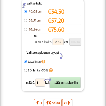
valitse koko
Z
€
34.30
40x52 cm
€
57.20
55x71 cm
€
75.60
65x84 cm
... tai ...
sinun koko
cm
Valitse sapluunan tyyppi
Y
tavallinen
3D, hinta +30%
X
määrä:
kpl.
-1
palaa
+1