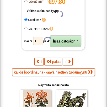
€
97.80
20x87 cm
Valitse sapluunan tyyppi
Y
tavallinen
3D, hinta +30%
X
määrä:
pakk.
-1
palaa
+1
Kaikki boordinauha -kaavainsettien tukkumyynti
Näytteitä sabluunoista