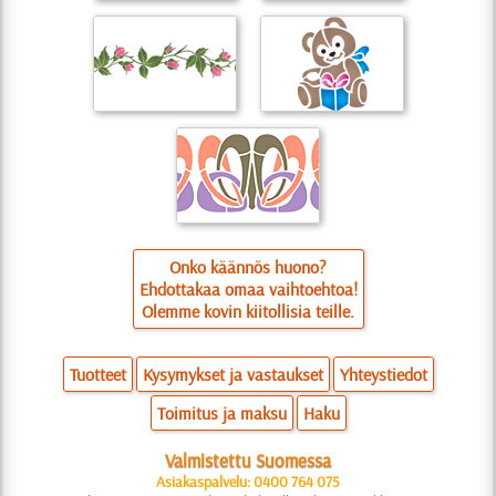
Onko käännös huono?
Ehdottakaa omaa vaihtoehtoa!
Olemme kovin kiitollisia teille.
Tuotteet
Kysymykset ja vastaukset
Yhteystiedot
Toimitus ja maksu
Haku
Valmistettu Suomessa
Asiakaspalvelu: 0400 764 075