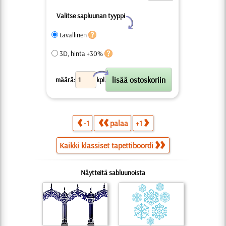
Valitse sapluunan tyyppi
Y
tavallinen
3D, hinta +30%
X
määrä:
kpl.
-1
palaa
+1
Kaikki klassiset tapettiboordi
Näytteitä sabluunoista