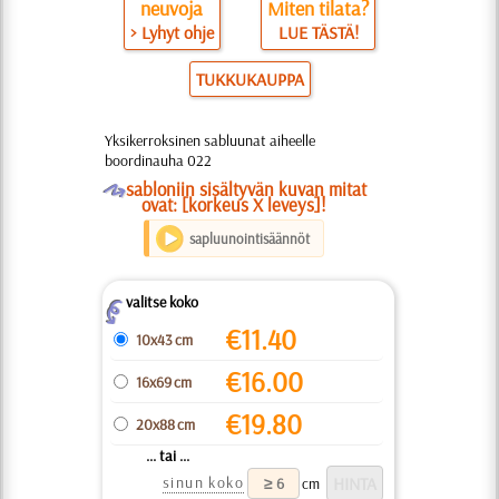
neuvoja
Miten tilata?
> Lyhyt ohje
LUE TÄSTÄ!
TUKKUKAUPPA
Yksikerroksinen sabluunat aiheelle
boordinauha 022
O
sabloniin sisältyvän kuvan mitat
ovat: [korkeus X leveys]!
sapluunointisäännöt
valitse koko
Z
€
11.40
10x43 cm
€
16.00
16x69 cm
€
19.80
20x88 cm
... tai ...
sinun koko
cm