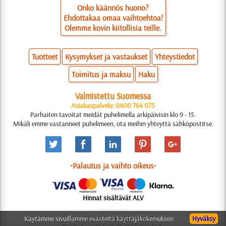
Onko käännös huono?
Ehdottakaa omaa vaihtoehtoa!
Olemme kovin kiitollisia teille.
Tuotteet
Kysymykset ja vastaukset
Yhteystiedot
Toimitus ja maksu
Haku
Valmistettu Suomessa
Asiakaspalvelu: 0400 764 075
Parhaiten tavoitat meidät puhelimella arkipäivisin klo 9 - 15.
Mikäli emme vastanneet puhelimeen, ota meihin yhteyttä sähköpostitse.
•Palautus ja vaihto oikeus•
Hinnat sisältävät ALV
Käytämme sivuillamme evästeitä käyttäjäkokemuksen
Hyväksy
© 2006-2025 Suunnittelu: Natali M.