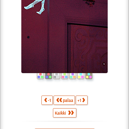
-1
palaa
+1
Kaikki