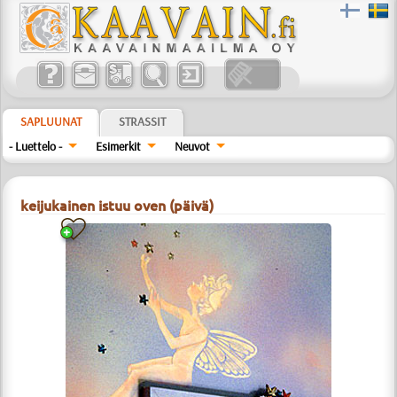
SAPLUUNAT
STRASSIT
- Luettelo -
Esimerkit
Neuvot
keijukainen istuu oven (päivä)