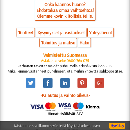
Onko käännös huono?
Ehdottakaa omaa vaihtoehtoa!
Olemme kovin kiitollisia teille.
Tuotteet
Kysymykset ja vastaukset
Yhteystiedot
Toimitus ja maksu
Haku
Valmistettu Suomessa
Asiakaspalvelu: 0400 764 075
Parhaiten tavoitat meidät puhelimella arkipäivisin klo 9 - 15.
Mikäli emme vastanneet puhelimeen, ota meihin yhteyttä sähköpostitse.
•Palautus ja vaihto oikeus•
Hinnat sisältävät ALV
Käytämme sivuillamme evästeitä käyttäjäkokemuksen
Hyväksy
© 2006-2025 Suunnittelu: Natali M.