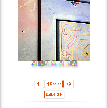
-1
palaa
+1
Kaikki