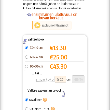
on pitsinen häntä, johon on kudottu suuri
kukka. Yksikerroksinen sablooni koristeeksi.
O
ensimmäinen ulottuvuus on
kuvan korkeus.
sapluunointisäännöt
valitse koko
Z
€
13.30
30x19 cm
€
25.00
60x37 cm
€
43.30
90x56 cm
... tai ...
sinun koko
cm
Valitse sapluunan tyyppi
Y
tavallinen
3D, hinta +30%