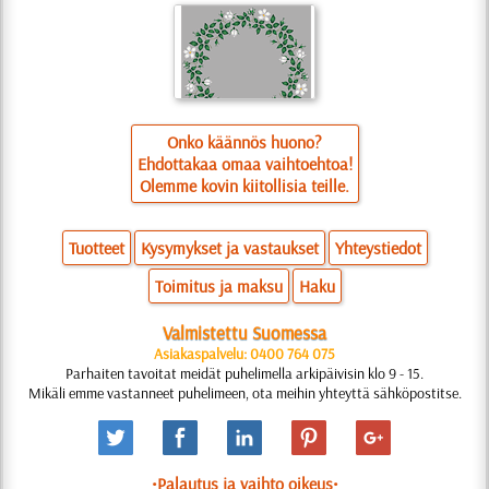
Onko käännös huono?
Ehdottakaa omaa vaihtoehtoa!
Olemme kovin kiitollisia teille.
Tuotteet
Kysymykset ja vastaukset
Yhteystiedot
Toimitus ja maksu
Haku
Valmistettu Suomessa
Asiakaspalvelu: 0400 764 075
Parhaiten tavoitat meidät puhelimella arkipäivisin klo 9 - 15.
Mikäli emme vastanneet puhelimeen, ota meihin yhteyttä sähköpostitse.
•Palautus ja vaihto oikeus•