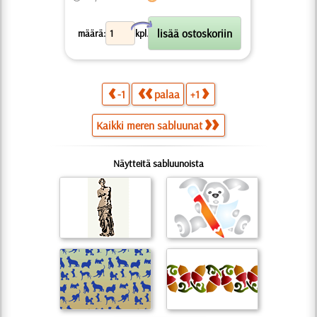
X
määrä:
kpl.
-1
palaa
+1
Kaikki meren sabluunat
Näytteitä sabluunoista