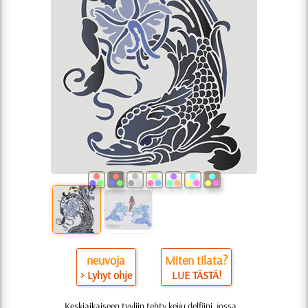
neuvoja
Miten tilata?
> Lyhyt ohje
LUE TÄSTÄ!
Keskiaikaiseen tyyliin tehty keiju delfiini, jossa