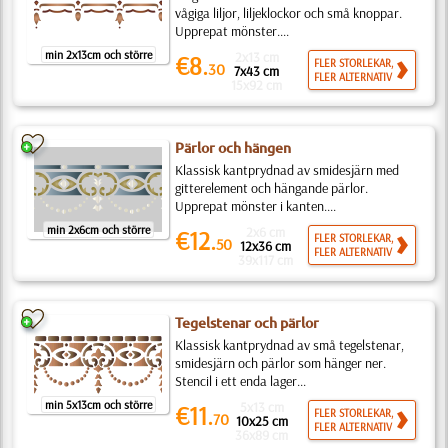
vågiga liljor, liljeklockor och små knoppar.
Upprepat mönster....
min 2x13cm och större
2x13 cm
€8.
FLER STORLEKAR,
30
7x43 cm
FLER ALTERNATIV
15x92 cm
Pärlor och hängen
Klassisk kantprydnad av smidesjärn med
gitterelement och hängande pärlor.
Upprepat mönster i kanten....
min 2x6cm och större
2x6 cm
€12.
FLER STORLEKAR,
50
12x36 cm
FLER ALTERNATIV
39x117 cm
Tegelstenar och pärlor
Klassisk kantprydnad av små tegelstenar,
smidesjärn och pärlor som hänger ner.
Stencil i ett enda lager...
min 5x13cm och större
5x13 cm
€11.
FLER STORLEKAR,
70
10x25 cm
FLER ALTERNATIV
36x89 cm