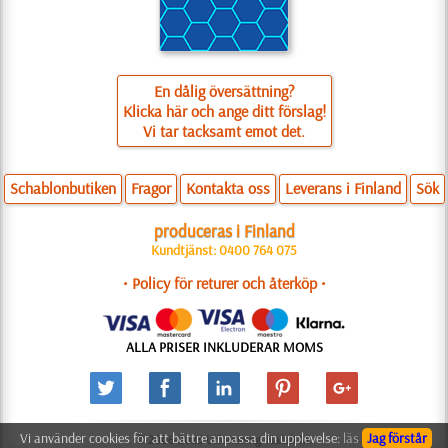
En dålig översättning?
Klicka här och ange ditt förslag!
Vi tar tacksamt emot det.
Schablonbutiken
Fragor
Kontakta oss
Leverans i Finland
Sök
produceras i Finland
Kundtjänst: 0400 764 075
• Policy för returer och återköp •
ALLA PRISER INKLUDERAR MOMS
Vi använder cookies för att bättre anpassa din upplevelse:
läs
Jag förstår
© 2006-2025 Utformning: Natali M.