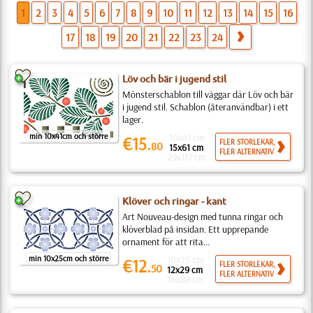
1
2
3
4
5
6
7
8
9
10
11
12
13
14
15
16
17
18
19
20
21
22
23
24
Löv och bär i jugend stil
Mönsterschablon till väggar där Löv och bär
i jugend stil. Schablon (återanvändbar) i ett
lager.
min 10x41cm och större
10x41 cm
€15.
FLER STORLEKAR,
80
15x61 cm
FLER ALTERNATIV
29x117 cm
Klöver och ringar - kant
Art Nouveau-design med tunna ringar och
klöverblad på insidan. Ett upprepande
ornament för att rita...
min 10x25cm och större
10x25 cm
€12.
FLER STORLEKAR,
50
12x29 cm
FLER ALTERNATIV
36x88 cm