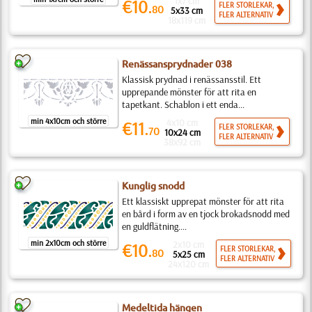
1x7 cm
€10.
FLER STORLEKAR,
80
5x33 cm
FLER ALTERNATIV
18x119 cm
Renässansprydnader 038
Klassisk prydnad i renässansstil. Ett
upprepande mönster för att rita en
tapetkant. Schablon i ett enda...
min 4x10cm och större
4x10 cm
€11.
FLER STORLEKAR,
70
10x24 cm
FLER ALTERNATIV
38x92 cm
Kunglig snodd
Ett klassiskt upprepat mönster för att rita
en bård i form av en tjock brokadsnodd med
en guldflätning....
min 2x10cm och större
2x10 cm
€10.
FLER STORLEKAR,
80
5x25 cm
FLER ALTERNATIV
24x120 cm
Medeltida hängen