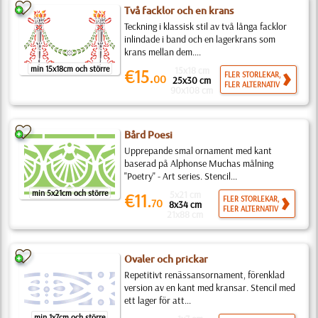
Två facklor och en krans
Teckning i klassisk stil av två långa facklor
inlindade i band och en lagerkrans som
krans mellan dem....
min 15x18cm och större
15x18 cm
€15.
FLER STORLEKAR,
00
25x30 cm
FLER ALTERNATIV
90x108 cm
Bård Poesi
Upprepande smal ornament med kant
baserad på Alphonse Muchas målning
"Poetry" - Art series. Stencil...
min 5x21cm och större
5x21 cm
€11.
FLER STORLEKAR,
70
8x34 cm
FLER ALTERNATIV
21x88 cm
Ovaler och prickar
Repetitivt renässansornament, förenklad
version av en kant med kransar. Stencil med
ett lager för att...
min 1x7cm och större