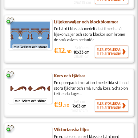
FLER ALTERNATIV
24x115 cm
Liljekonvaljer och klockblommor
En bård i klassisk medeltidsstil med små
liljekonvaljer och stora klockor som kröner
de små valven nedanför....
min 3x10cm och större
3x10 cm
€12.
FLER STORLEKAR,
50
10x33 cm
FLER ALTERNATIV
28x91 cm
Kors och fjädrar
En upprepad dekoration i medeltida stil med
stora fjädrar och små runda kors. Schablon
i ett enda lager...
min 1x9cm och större
1x9 cm
€9.
FLER STORLEKAR,
20
7x63 cm
FLER ALTERNATIV
13x117 cm
Viktorianska liljor
En graciös och enkel klassisk bård med