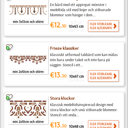
En bård med ett upprepat mönster i
medeltida stil med linjer och stiliserade
blommor som hänger i dem....
min 3x13cm och större
3x13 cm
€12.
FLER STORLEKAR,
50
10x43 cm
FLER ALTERNATIV
28x119 cm
Frieze klassiker
Klassiskt utformad takbård som kan målas
inte bara under taket och inte bara på
väggen. Stencil i ett...
min 2x10cm och större
2x10 cm
€13.
FLER STORLEKAR,
30
10x47 cm
FLER ALTERNATIV
25x116 cm
Stora klockor
Klassisk medeltidsinspirerad design med
stora klockor och små stiliserade blommor.
Stencil i ett enda...
min 2x10cm och större
2x10 cm
€13.
FLER STORLEKAR,
30
10x48 cm