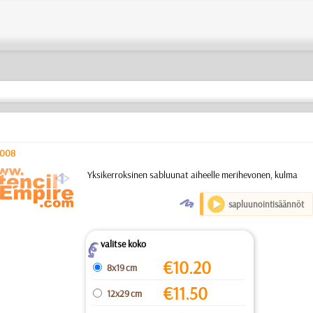
r008
a
Yksikerroksinen sabluunat aiheelle merihevonen, kulma
O
sapluunointisäännöt
valitse koko
Z
€
10.20
8x19 cm
€
11.50
12x29 cm