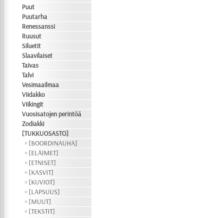
Puut
Puutarha
Renessanssi
Ruusut
Siluetit
Slaavilaiset
Taivas
Talvi
Vesimaailmaa
Viidakko
Viikingit
Vuosisatojen perintöä
Zodiakki
[TUKKUOSASTO]
[BOORDINAUHA]
[ELÄIMET]
[ETNISET]
[KASVIT]
[KUVIOT]
[LAPSUUS]
[MUUT]
[TEKSTIT]