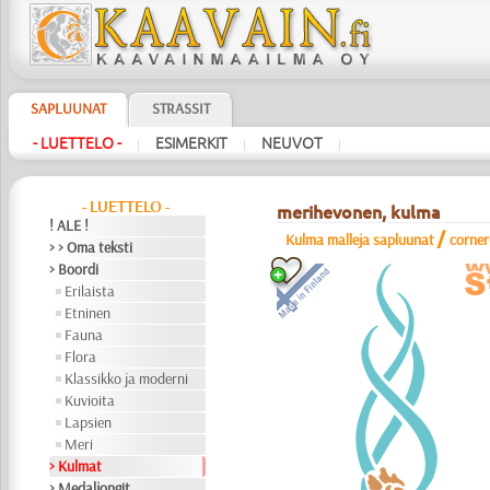
SAPLUUNAT
STRASSIT
- LUETTELO -
ESIMERKIT
NEUVOT
|
|
|
- LUETTELO -
merihevonen, kulma
! ALE !
/
Kulma malleja sapluunat
corne
> > Oma teksti
> Boordi
Erilaista
Etninen
Fauna
Flora
Klassikko ja moderni
Kuvioita
Lapsien
Meri
> Kulmat
> Medaljongit