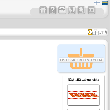
5114
OSTOSKORI ON TYHJÄ
Näytteitä sabluunoista