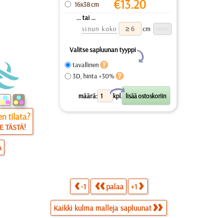
€
13.20
16x38 cm
... tai ...
sinun koko
cm
Valitse sapluunan tyyppi
Y
tavallinen
3D, hinta +30%
X
määrä:
kpl.
n tilata?
E TÄSTÄ!
A
-1
palaa
+1
Kaikki kulma malleja sapluunat