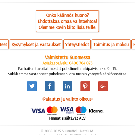
Onko käännös huono?
Ehdottakaa omaa vaihtoehtoa!
Olemme kovin kiitollisia teille.
teet
Kysymykset ja vastaukset
Yhteystiedot
Toimitus ja maksu
Valmistettu Suomessa
Asiakaspalvelu: 0400 764 075
Parhaiten tavoitat meidät puhelimella arkipäivisin klo 9 - 15.
Mikäli emme vastanneet puhelimeen, ota meihin yhteyttä sähköpostitse.
•Palautus ja vaihto oikeus•
Hinnat sisältävät ALV
© 2006-2025 Suunnittelu: Natali M.