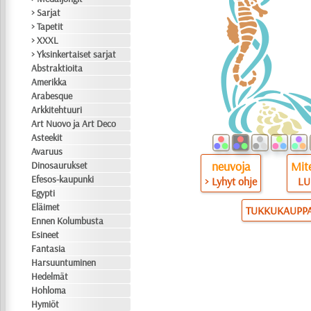
> Sarjat
> Tapetit
> XXXL
> Yksinkertaiset sarjat
Abstraktioita
Amerikka
Arabesque
Arkkitehtuuri
Art Nuovo ja Art Deco
Asteekit
Avaruus
neuvoja
Mite
Dinosaurukset
Efesos-kaupunki
> Lyhyt ohje
LU
Egypti
Eläimet
TUKKUKAUPP
Ennen Kolumbusta
Esineet
Fantasia
Harsuuntuminen
Hedelmät
Hohloma
Hymiöt