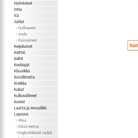
Hyönteiset
Intia
Itä
Juhlat
Halloween
Joulu
Pääsiäinen
Tuot
Keijukaiset
Keittiö
Keltit
Keskiajat
Klassikko
Koralliriutta
Kreikka
Kukat
Kulkuvälineet
Kuviot
Laatta ja mosaiikki
Lapsuus
Alisa
Elävä metsä
Englantilaiset sadut