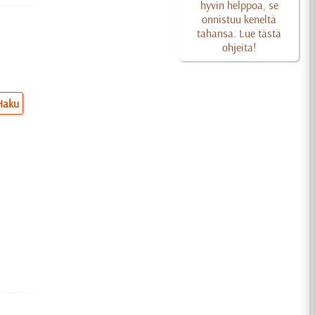
hyvin helppoa, se
onnistuu keneltä
tahansa. Lue tästä
ohjeita!
Haku