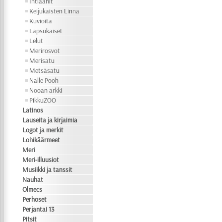
Intiaanit
Keijukaisten Linna
Kuvioita
Lapsukaiset
Lelut
Merirosvot
Merisatu
Metsäsatu
Nalle Pooh
Nooan arkki
PikkuZOO
Latinos
Lauseita ja kirjaimia
Logot ja merkit
Lohikäärmeet
Meri
Meri-illuusiot
Musiikki ja tanssit
Nauhat
Olmecs
Perhoset
Perjantai 13
Pitsit