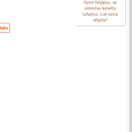
hyvin helppoa, se
onnistuu keneltä
tahansa. Lue tästä
ohjeita!
Haku