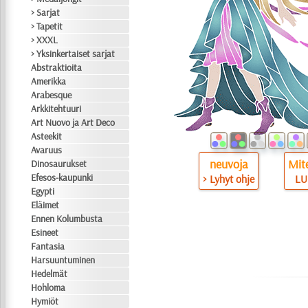
> Sarjat
> Tapetit
> XXXL
> Yksinkertaiset sarjat
Abstraktioita
Amerikka
Arabesque
Arkkitehtuuri
Art Nuovo ja Art Deco
Asteekit
Avaruus
neuvoja
Mite
Dinosaurukset
Efesos-kaupunki
> Lyhyt ohje
LU
Egypti
Eläimet
Ennen Kolumbusta
Esineet
Fantasia
Harsuuntuminen
Hedelmät
Hohloma
Hymiöt