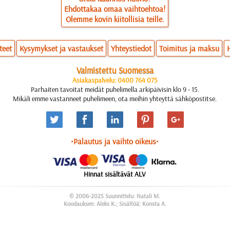
Ehdottakaa omaa vaihtoehtoa!
Olemme kovin kiitollisia teille.
teet
Kysymykset ja vastaukset
Yhteystiedot
Toimitus ja maksu
Valmistettu Suomessa
Asiakaspalvelu: 0400 764 075
Parhaiten tavoitat meidät puhelimella arkipäivisin klo 9 - 15.
Mikäli emme vastanneet puhelimeen, ota meihin yhteyttä sähköpostitse.
•Palautus ja vaihto oikeus•
Hinnat sisältävät ALV
© 2006-2025 Suunnittelu: Natali M.
Koodauksen: Aleks K.; Sisältöä: Konsta A.