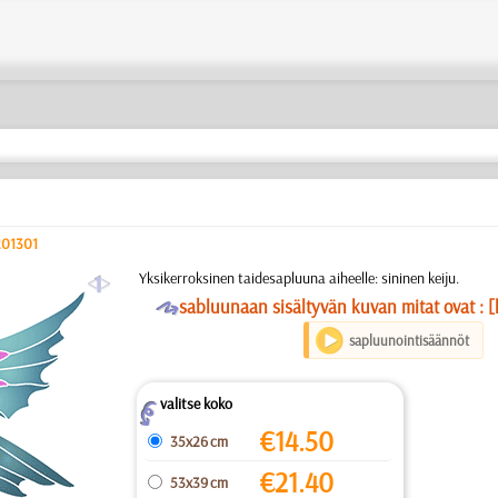
201301
a
Yksikerroksinen taidesapluuna aiheelle: sininen keiju.
O
sabluunaan sisältyvän kuvan mitat ovat : [
sapluunointisäännöt
valitse koko
Z
€
14.50
35x26 cm
€
21.40
53x39 cm