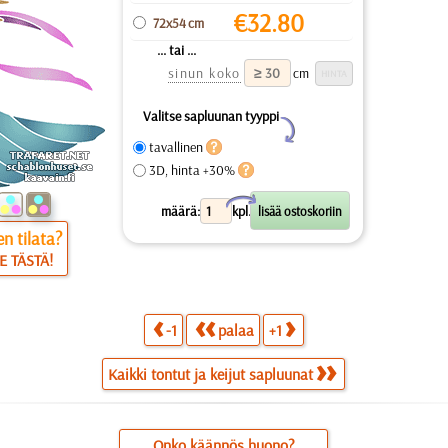
€
32.80
72x54 cm
... tai ...
sinun koko
cm
Valitse sapluunan tyyppi
Y
tavallinen
3D, hinta +30%
X
määrä:
kpl.
n tilata?
E TÄSTÄ!
-1
palaa
+1
Kaikki tontut ja keijut sapluunat
Onko käännös huono?