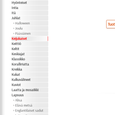
Hyönteiset
Intia
Itä
Juhlat
Halloween
Tuot
Joulu
Pääsiäinen
Keijukaiset
Keittiö
Keltit
Keskiajat
Klassikko
Koralliriutta
Kreikka
Kukat
Kulkuvälineet
Kuviot
Laatta ja mosaiikki
Lapsuus
Alisa
Elävä metsä
Englantilaiset sadut