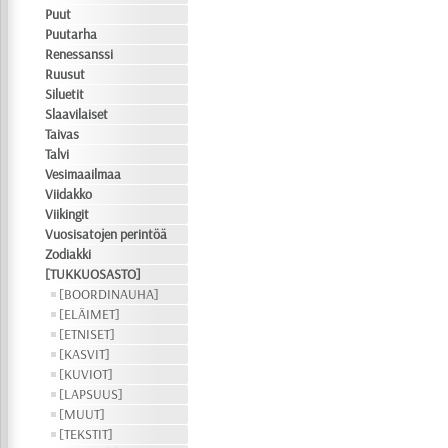
Puut
Puutarha
Renessanssi
Ruusut
Siluetit
Slaavilaiset
Taivas
Talvi
Vesimaailmaa
Viidakko
Viikingit
Vuosisatojen perintöä
Zodiakki
[TUKKUOSASTO]
[BOORDINAUHA]
[ELÄIMET]
[ETNISET]
[KASVIT]
[KUVIOT]
[LAPSUUS]
[MUUT]
[TEKSTIT]