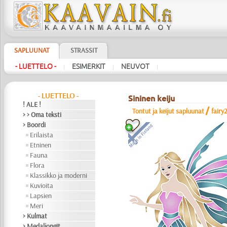
SAPLUUNAT
STRASSIT
- LUETTELO -
ESIMERKIT
NEUVOT
|
|
|
- LUETTELO -
Sininen keiju
! ALE !
/
Tontut ja keijut sapluunat
fairy
> > Oma teksti
> Boordi
Erilaista
Etninen
Fauna
Flora
Klassikko ja moderni
Kuvioita
Lapsien
Meri
> Kulmat
> Medaljongit