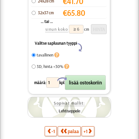
€
41.70
24x28 cm
€
65.80
32x37 cm
... tai ...
sinun koko
cm
Valitse sapluunan tyyppi
Y
tavallinen
3D, hinta +30%
X
määrä:
kpl.
Sopivat mallit:
Lehtiseppele
-1
palaa
+1