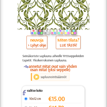
neuvoja
Miten tilata?
> Lyhyt ohje
LUE TÄSTÄ!
Seinäkoriste sapluuna aiheelle Yrttiseppeleiden
tapetit. Yksikerroksinen sapluuna.
O
annetut mitat ovat vain yhden
osan mitat (yksi seppele)
sapluunointisäännöt
valitse koko
Z
€
15.00
10x12 cm