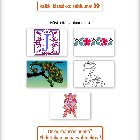
Kaikki klassikko sabluunat
Näytteitä sabluunoista
Onko käännös huono?
Ehdottakaa omaa vaihtoehtoa!