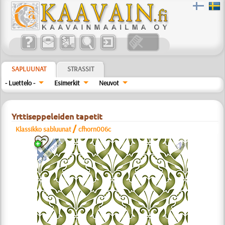
SAPLUUNAT
STRASSIT
- Luettelo -
Esimerkit
Neuvot
Yrttiseppeleiden tapetit
/
Klassikko sabluunat
cfhorn006c
a