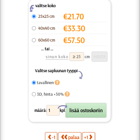
valitse koko
Z
€
21.70
25x25 cm
€
33.30
40x40 cm
€
57.50
60x60 cm
... tai ...
sinun koko
cm
Valitse sapluunan tyyppi
Y
tavallinen
3D, hinta +30%
X
määrä:
kpl.
-1
palaa
+1