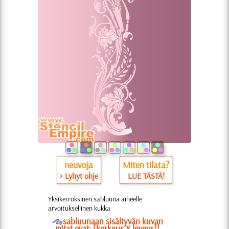
neuvoja
Miten tilata?
> Lyhyt ohje
LUE TÄSTÄ!
Yksikerroksinen sabluuna aiheelle
arvoituksellinen kukka
O
sabluunaan sisältyvän kuvan
mitat ovat: [korkeus X leveys]!