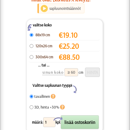
sapluunointisäännöt
valitse koko
Z
€
19.10
88x19 cm
€
25.20
120x26 cm
€
88.50
300x64 cm
... tai ...
sinun koko
cm
Valitse sapluunan tyyppi
Y
tavallinen
3D, hinta +30%
X
määrä:
kpl.