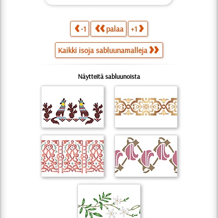
-1
palaa
+1
Kaikki isoja sabluunamalleja
Näytteitä sabluunoista