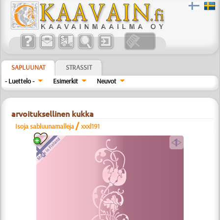
SAPLUUNAT
STRASSIT
- Luettelo -
Esimerkit
Neuvot
arvoituksellinen kukka
/
Isoja sabluunamalleja
xxxl191
a