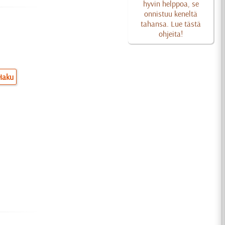
hyvin helppoa, se
onnistuu keneltä
tahansa. Lue tästä
ohjeita!
Haku