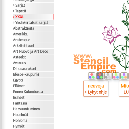
> Sarjat
> Tapetit
> XXXL
> Yksinkertaiset sarjat
Abstraktioita
Amerikka
Arabesque
Arkkitehtuuri
Art Nuovo ja Art Deco
Asteekit
Avaruus
Dinosaurukset
Efesos-kaupunki
Egypti
neuvoja
Mite
Eläimet
Ennen Kolumbusta
> Lyhyt ohje
LU
Esineet
Fantasia
Harsuuntuminen
Hedelmät
Hohloma
Hymiöt