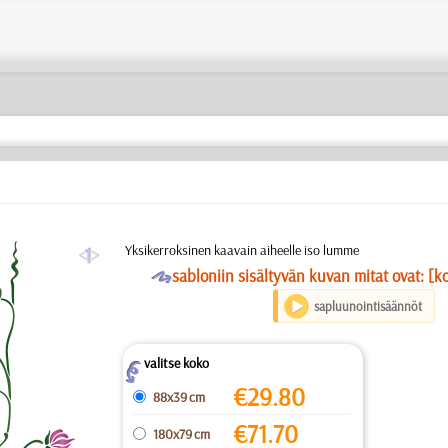
a
Yksikerroksinen kaavain aiheelle iso lumme
O
sabloniin sisältyvän kuvan mitat ovat: [k
sapluunointisäännöt
valitse koko
Z
€
29.80
88x39 cm
€
71.70
180x79 cm