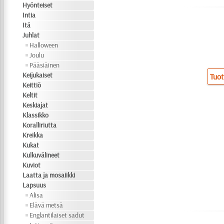
Hyönteiset
Intia
Itä
Juhlat
Halloween
Joulu
Pääsiäinen
Keijukaiset
Tuot
Keittiö
Keltit
Keskiajat
Klassikko
Koralliriutta
Kreikka
Kukat
Kulkuvälineet
Kuviot
Laatta ja mosaiikki
Lapsuus
Alisa
Elävä metsä
Englantilaiset sadut