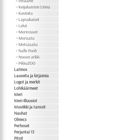
Intiaanit
Keijukaisten Linna
Kuvioita
Lapsukaiset
Lelut
Merirosvot
Merisatu
Metsäsatu
Nalle Pooh
Nooan arkki
PikkuZOO
Latinos
Lauseita ja kirjaimia
Logot ja merkit
Lohikäärmeet
Meri
Meri-illuusiot
Musiikki ja tanssit
Nauhat
Olmecs
Perhoset
Perjantai 13
Pitsit