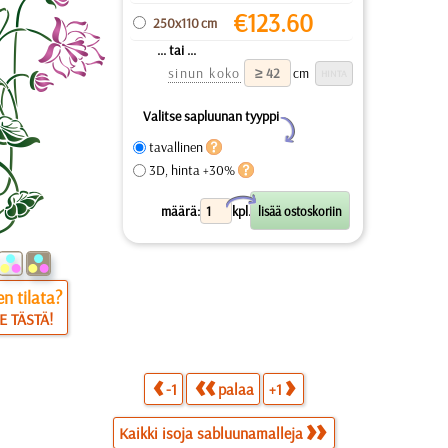
€
123.60
250x110 cm
... tai ...
sinun koko
cm
Valitse sapluunan tyyppi
Y
tavallinen
3D, hinta +30%
X
määrä:
kpl.
n tilata?
E TÄSTÄ!
-1
palaa
+1
Kaikki isoja sabluunamalleja