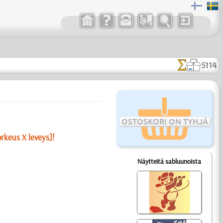
5114
OSTOSKORI ON TYHJÄ
orkeus X leveys]!
Näytteitä sabluunoista