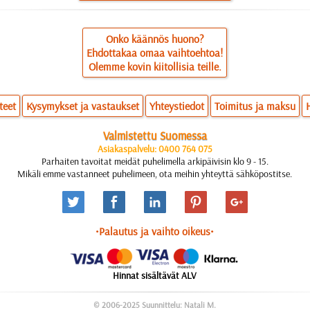
Onko käännös huono?
Ehdottakaa omaa vaihtoehtoa!
Olemme kovin kiitollisia teille.
teet
Kysymykset ja vastaukset
Yhteystiedot
Toimitus ja maksu
Valmistettu Suomessa
Asiakaspalvelu: 0400 764 075
Parhaiten tavoitat meidät puhelimella arkipäivisin klo 9 - 15.
Mikäli emme vastanneet puhelimeen, ota meihin yhteyttä sähköpostitse.
•Palautus ja vaihto oikeus•
Hinnat sisältävät ALV
© 2006-2025 Suunnittelu: Natali M.