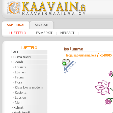
SAPLUUNAT
STRASSIT
- LUETTELO -
ESIMERKIT
NEUVOT
|
|
|
- LUETTELO -
iso lumme
! ALE !
/
Isoja sabluunamalleja
xxxl0915
> > Oma teksti
> Boordi
Erilaista
Etninen
Fauna
Flora
Klassikko ja moderni
Kuvioita
Lapsien
Meri
> Kulmat
> Medaljongit