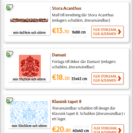
Stora Acanthus
Mall till inredning där Stora Acanthus
(enlagers schablon, återanvändbar)
6x59 cm
€13.
FLER STORLEKAR,
70
9x88 cm
min 6x59cm och större
FLER ALTERNATIV
12x117 cm
Damast
Förlaga till dekor där Damast (enlagers
schablon, återanvändbar)
17x21 cm
€18.
FLER STORLEKAR,
30
35x43 cm
min 17x21cm och större
FLER ALTERNATIV
74x90 cm
Klassisk tapet 8
Återanvändbar schablon till design där
Klassisk tapet 8. Schablon (återanvändbar) i
ett lager.
min 30x30cm och större
30x30 cm
€20.
FLER STORLEKAR,
80
40x40 cm
FLER ALTERNATIV