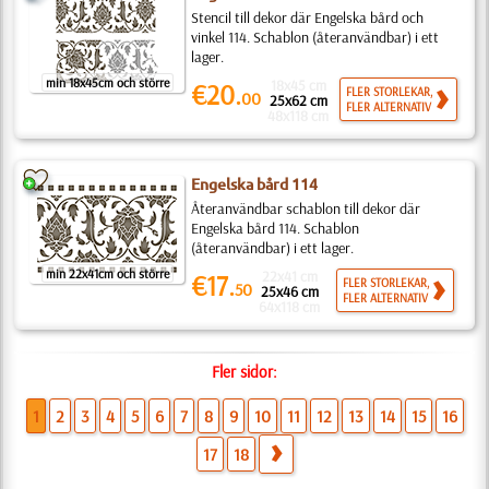
Stencil till dekor där Engelska bård och
vinkel 114. Schablon (återanvändbar) i ett
lager.
min 18x45cm och större
18x45 cm
€20.
FLER STORLEKAR,
00
25x62 cm
FLER ALTERNATIV
48x118 cm
Engelska bård 114
Återanvändbar schablon till dekor där
Engelska bård 114. Schablon
(återanvändbar) i ett lager.
min 22x41cm och större
22x41 cm
€17.
FLER STORLEKAR,
50
25x46 cm
FLER ALTERNATIV
64x118 cm
Fler sidor:
1
2
3
4
5
6
7
8
9
10
11
12
13
14
15
16
17
18