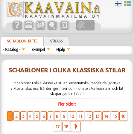
SCHABLONHÄFTE
STRASS
- Katalog -
Exempel
Hjälp
SCHABLONER I OLIKA KLASSISKA STILAR
Schabloner i olika klassiska stilar. Venetianska, medeltida, gotiska,
viktorianska, osv. Bårder, gesimser och mönster. Välkomna in och låt
skaparglädjen flöda!
Fler sidor:
1
2
3
4
5
6
7
8
9
10
11
12
13
14
15
16
17
18