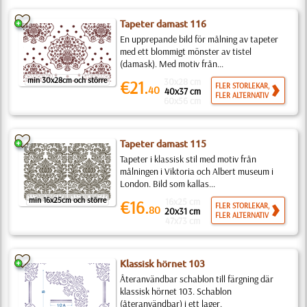
Tapeter damast 116
En upprepande bild för målning av tapeter
med ett blommigt mönster av tistel
(damask). Med motiv från...
min 30x28cm och större
30x28 cm
€21.
FLER STORLEKAR,
40
40x37 cm
FLER ALTERNATIV
60x56 cm
Tapeter damast 115
Tapeter i klassisk stil med motiv från
målningen i Viktoria och Albert museum i
London. Bild som kallas...
min 16x25cm och större
16x25 cm
€16.
FLER STORLEKAR,
80
20x31 cm
FLER ALTERNATIV
47x73 cm
Klassisk hörnet 103
Återanvändbar schablon till färgning där
klassisk hörnet 103. Schablon
(återanvändbar) i ett lager.