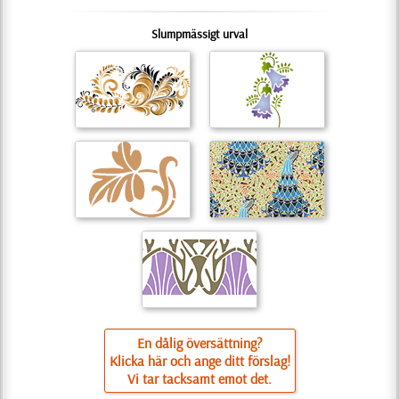
Slumpmässigt urval
En dålig översättning?
Klicka här och ange ditt förslag!
Vi tar tacksamt emot det.