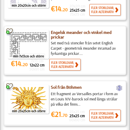
min 20x20cm och större
20x20 cm
€14.
FLER STORLEKAR,
20
25x25 cm
FLER ALTERNATIV
75x75 cm
Engelsk meander och vinkel med
prickar
Set med två stenciler från setet English
Carpet - geometrisk meander inramad av
fyrkantiga prickar....
min 7x13cm och större
7x13 cm
€14.
FLER STORLEKAR,
20
12x22 cm
FLER ALTERNATIV
50x91 cm
c
Sol från Böhmen
Ett fragment av Versailles portar i form av
en Louis XIV-barock sol med långa strålar
på vilka det finns...
min 25x25cm och större
25x25 cm
€21.
FLER STORLEKAR,
70
25x25 cm
FLER ALTERNATIV
60x60 cm