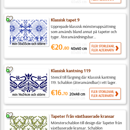
65x65 cm
Klassisk tapet 9
Upprepade klassisk mönsteruppsättning
som används bland annat på tapeter och
tyger. Återanvändningsbar...
min 35x35cm och större
35x35 cm
€20.
FLER STORLEKAR,
80
40x40 cm
FLER ALTERNATIV
80x80 cm
Klassisk kantning 119
Stencil till färgning där Klassisk kantning
119. Schablon (återanvändbar) i ett lager.
14x34 cm
€16.
FLER STORLEKAR,
70
20x48 cm
min 14x34cm och större
FLER ALTERNATIV
46x111 cm
Tapeter från växtbaserade kransar
Mönsterschablon till design där Tapeter från
växtbaserade kransar. Schablon