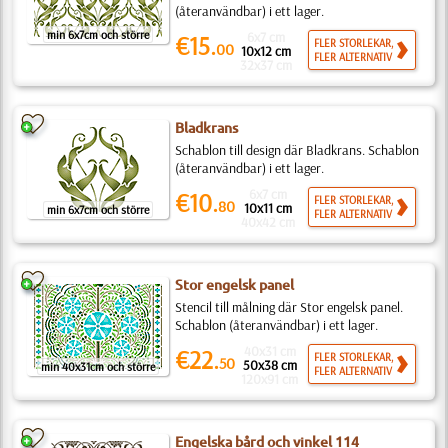
(återanvändbar) i ett lager.
min 6x7cm och större
6x7 cm
€15.
FLER STORLEKAR,
00
10x12 cm
FLER ALTERNATIV
32x37 cm
Bladkrans
Schablon till design där Bladkrans. Schablon
(återanvändbar) i ett lager.
6x7 cm
€10.
FLER STORLEKAR,
80
10x11 cm
min 6x7cm och större
FLER ALTERNATIV
40x42 cm
Stor engelsk panel
Stencil till målning där Stor engelsk panel.
Schablon (återanvändbar) i ett lager.
40x31 cm
€22.
FLER STORLEKAR,
50
50x38 cm
min 40x31cm och större
FLER ALTERNATIV
120x91 cm
Engelska bård och vinkel 114