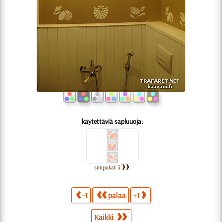
käytettäviä sapluuoja:
simpukat 3
-1
palaa
+1
Kaikki