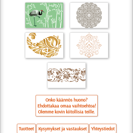
Onko käännös huono?
Ehdottakaa omaa vaihtoehtoa!
Olemme kovin kiitollisia teille.
Tuotteet
Kysymykset ja vastaukset
Yhteystiedot