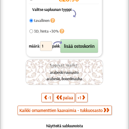
Valitse sapluunan tyyppi
Y
tavallinen
3D, hinta +30%
X
määrä:
pakk.
Sopivat mallit:
arabeski ruususto
arabeski, boordinauha
-1
palaa
+1
Kaikki ornamenttien kaavaimia - tukkuosasto
Näytteitä sabluunoista