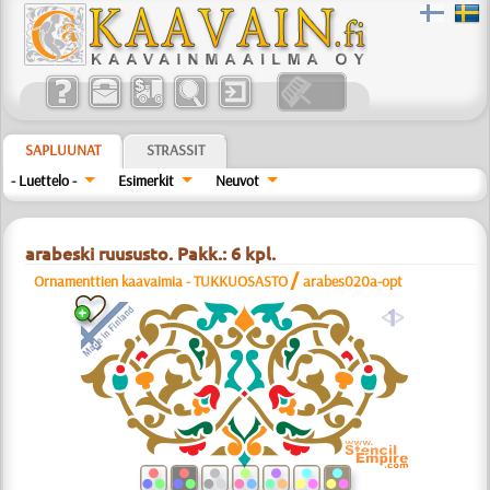
SAPLUUNAT
STRASSIT
- Luettelo -
Esimerkit
Neuvot
arabeski ruususto. Pakk.: 6 kpl.
/
Ornamenttien kaavaimia - TUKKUOSASTO
arabes020a-opt
a