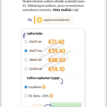
Yksikerroksinen sabloni aiheelle arabeskit kuvio
03. Tukkukaupan pakkaus, jossa on muutamaa
samanlaista tuotteita.
Hinta sisältää
4 kpl.
O
sapluunointisäännöt
valitse koko
Z
€
31.40
.
T
k
u
k
a
u
a
n
a
k
k
a
u
o
s
s
a
o
m
u
t
a
m
a
s
a
m
a
nl
ai
s
t
a
u
o
t
t
ei
t
Hi
n
t
a
si
s
äl
t
ä
20x31 cm
p
n
€
39.40
k
a.
u
s, j
a
24x37 cm
p
u
t
ä
€
48.60
28x43 cm
€
59.10
32x50 cm
Valitse sapluunan tyyppi
Y
tavallinen
3D, hinta +30%