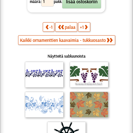
X
määrä:
pakk.
-1
palaa
+1
Kaikki ornamenttien kaavaimia - tukkuosasto
Näytteitä sabluunoista