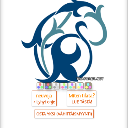
neuvoja
Miten tilata?
> Lyhyt ohje
LUE TÄSTÄ!
OSTA YKSI (VÄHITTÄISMYYNTI)