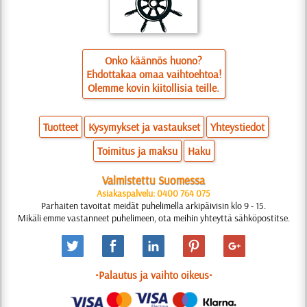
Onko käännös huono?
Ehdottakaa omaa vaihtoehtoa!
Olemme kovin kiitollisia teille.
Tuotteet
Kysymykset ja vastaukset
Yhteystiedot
Toimitus ja maksu
Haku
Valmistettu Suomessa
Asiakaspalvelu: 0400 764 075
Parhaiten tavoitat meidät puhelimella arkipäivisin klo 9 - 15.
Mikäli emme vastanneet puhelimeen, ota meihin yhteyttä sähköpostitse.
•Palautus ja vaihto oikeus•