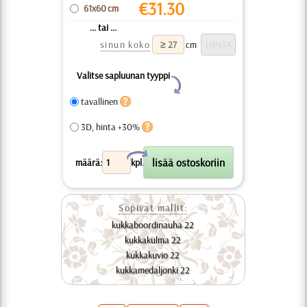
€
31.30
61x60 cm
... tai ...
sinun koko
cm
Valitse sapluunan tyyppi
Y
tavallinen
3D, hinta +30%
X
määrä:
kpl.
Sopivat mallit:
kukkaboordinauha 22
kukkakulma 22
kukkakuvio 22
kukkamedaljonki 22