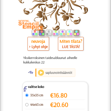
neuvoja
Miten tilata?
> Lyhyt ohje
LUE TÄSTÄ!
Yksikerroksinen taidesabluunat aiheelle
kukkakeskus 22
O
sapluunointisäännöt
valitse koko
Z
€
16.80
35x35 cm
€
20.60
44x43 cm