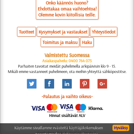
Onko käännös huono?
Ehdottakaa omaa vaihtoehtoa!
Olemme kovin kiitollisia teille.
Tuotteet
Kysymykset ja vastaukset
Yhteystiedot
Toimitus ja maksu
Haku
Valmistettu Suomessa
Asiakaspalvelu: 0400 764 075
Parhaiten tavoitat meidät puhelimella arkipäivisin klo 9 - 15.
Mikäli emme vastanneet puhelimeen, ota meihin yhteyttä sähköpostitse.
•Palautus ja vaihto oikeus•
Hinnat sisältävät ALV
Käytämme sivuillamme evästeitä käyttäjäkokemuksen
Hyväksy
© 2006-2025 Suunnittelu: Natali M.
Koodauksen: Aleks K.; Sisältöä: Konsta A.