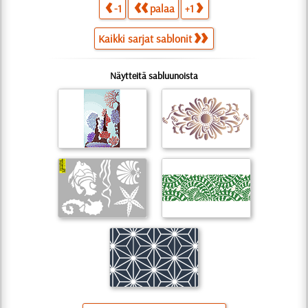
-1
palaa
+1
Kaikki sarjat sablonit
Näytteitä sabluunoista